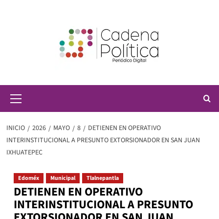
Saltar
al
contenido
Menú
principal
INICIO
2026
MAYO
8
DETIENEN EN OPERATIVO
INTERINSTITUCIONAL A PRESUNTO EXTORSIONADOR EN SAN JUAN
IXHUATEPEC
Edoméx
Municipal
Tlalnepantla
DETIENEN EN OPERATIVO
INTERINSTITUCIONAL A PRESUNTO
EXTORSIONADOR EN SAN JUAN