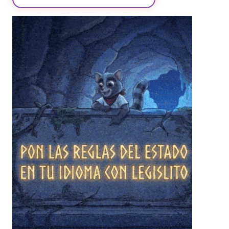
❄
❄
❄
❄
❄
❄
❄
❄
❄