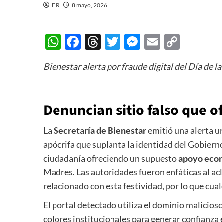
E R
8 mayo, 2026
WhatsApp
Facebook
Threads
Twitter
Messenger
Email
Copy
Link
Bienestar alerta por fraude digital del Día de 
Denuncian sitio falso que o
La
Secretaría de Bienestar
emitió una alerta u
apócrifa que suplanta la identidad del Gobierno
ciudadanía ofreciendo un supuesto
apoyo econ
Madres. Las autoridades fueron enfáticas al acl
relacionado con esta festividad, por lo que cua
El portal detectado utiliza el dominio malicios
colores institucionales para generar confianza