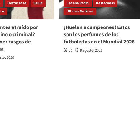
o
Destacadas
Salud
Cadena Radio
Destacadas
ias
Últimas Noticias
ientes atraído por
¡Huelen a campeones! Estos
ino o criminal?
son los perfumes de los
ner rasgos de
futbolistas en el Mundial 2026
ia
JC
9 agosto, 2026
sto, 2026