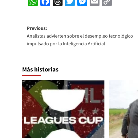
WhatsApp
Facebook
Threads
Twitter
Messenger
Email
Copy
Link
Post
Previous:
Analistas advierten sobre el desempleo tecnológico
navigation
impulsado por la Inteligencia Artificial
Más historias