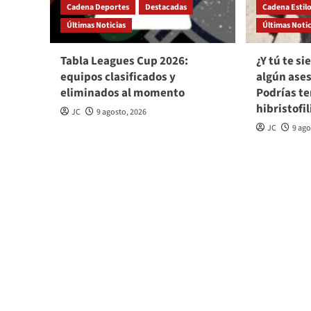
Cadena Deportes
Destacadas
Cadena Estil
Últimas Noticias
Últimas Notic
Tabla Leagues Cup 2026:
¿Y tú te s
equipos clasificados y
algún ases
eliminados al momento
Podrías te
hibristofil
JC
9 agosto, 2026
JC
9 ago