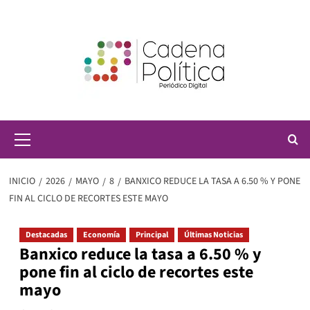
Saltar
al
contenido
Menú
principal
INICIO
2026
MAYO
8
BANXICO REDUCE LA TASA A 6.50 % Y PONE
FIN AL CICLO DE RECORTES ESTE MAYO
Destacadas
Economía
Principal
Últimas Noticias
Banxico reduce la tasa a 6.50 % y
pone fin al ciclo de recortes este
mayo