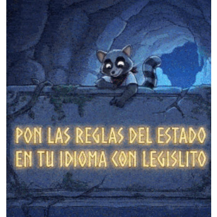
❄
❄
❄