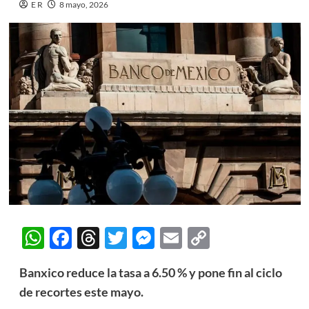
E R
8 mayo, 2026
WhatsApp
Facebook
Threads
Twitter
Messenger
Email
Copy
Link
Banxico reduce la tasa a 6.50 % y pone fin al ciclo
de recortes este mayo.