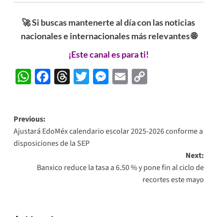
🚀 Si buscas mantenerte al día con las noticias
nacionales e internacionales más relevantes 🌐
¡Este canal es para ti!
WhatsApp
Facebook
Threads
Twitter
Messenger
Email
Copy
Link
Post
Previous:
Ajustará EdoMéx calendario escolar 2025-2026 conforme a
navigation
disposiciones de la SEP
Next:
Banxico reduce la tasa a 6.50 % y pone fin al ciclo de
recortes este mayo