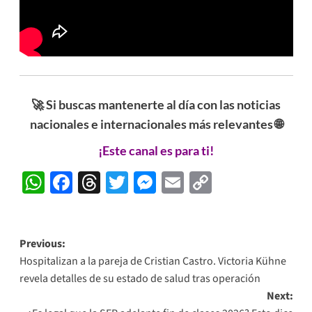
🚀 Si buscas mantenerte al día con las noticias
nacionales e internacionales más relevantes 🌐
¡Este canal es para ti!
WhatsApp
Facebook
Threads
Twitter
Messenger
Email
Copy
Link
Post
Previous:
Hospitalizan a la pareja de Cristian Castro. Victoria Kühne
navigation
revela detalles de su estado de salud tras operación
Next: