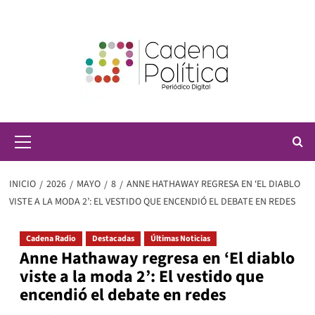
Saltar
al
contenido
Menú
principal
INICIO
2026
MAYO
8
ANNE HATHAWAY REGRESA EN ‘EL DIABLO
VISTE A LA MODA 2’: EL VESTIDO QUE ENCENDIÓ EL DEBATE EN REDES
Cadena Radio
Destacadas
Últimas Noticias
Anne Hathaway regresa en ‘El diablo
viste a la moda 2’: El vestido que
encendió el debate en redes