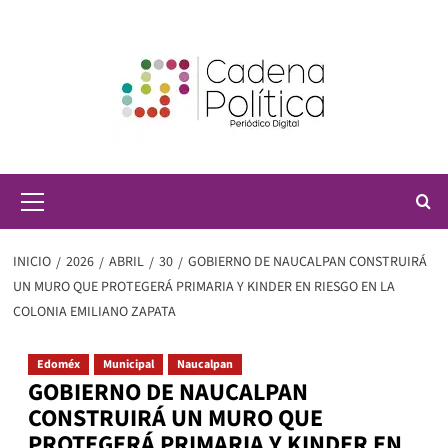
Saltar
al
contenido
Menú
principal
INICIO
2026
ABRIL
30
GOBIERNO DE NAUCALPAN CONSTRUIRÁ
UN MURO QUE PROTEGERÁ PRIMARIA Y KINDER EN RIESGO EN LA
COLONIA EMILIANO ZAPATA
Edoméx
Municipal
Naucalpan
GOBIERNO DE NAUCALPAN
CONSTRUIRÁ UN MURO QUE
PROTEGERÁ PRIMARIA Y KINDER EN