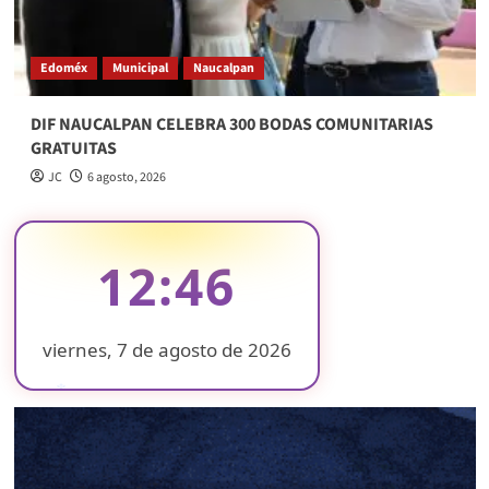
Edoméx
Municipal
Naucalpan
DIF NAUCALPAN CELEBRA 300 BODAS COMUNITARIAS
GRATUITAS
JC
6 agosto, 2026
12:46
viernes, 7 de agosto de 2026
❄
❄
❄
❄
❄
❄
❄