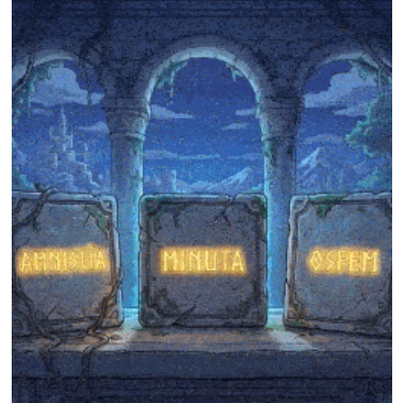
❄
❄
❄