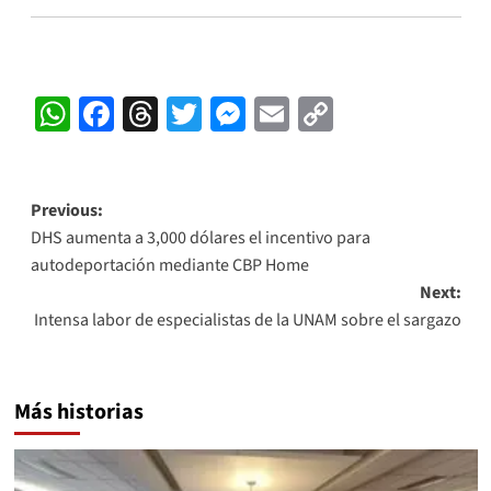
WhatsApp
Facebook
Threads
Twitter
Messenger
Email
Copy
Link
Post
Previous:
DHS aumenta a 3,000 dólares el incentivo para
navigation
autodeportación mediante CBP Home
Next:
Intensa labor de especialistas de la UNAM sobre el sargazo
Más historias