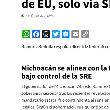
de EU, solo vía 
E R
28 abril, 2026
WhatsApp
Facebook
Threads
Twitter
Messenger
Email
Copy
Link
Ramírez Bedolla respalda directriz federal: co
Michoacán se alinea con la
bajo control de la SRE
El gobernador de Michoacán, Alfredo Ramírez B
soberanía nacional
tras las recientes revelaci
mandatario estatal fue contundente al señalar 
legales. Según el gobernador, cualquier tipo de