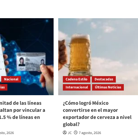
Nacional
Cadena Estilo
Destacadas
ias
Internacional
Últimas Noticias
mitad de las líneas
¿Cómo logró México
faltan por vincular a
convertirse en el mayor
1.5 % de líneas en
exportador de cerveza a nivel
global?
sto, 2026
JC
7 agosto, 2026