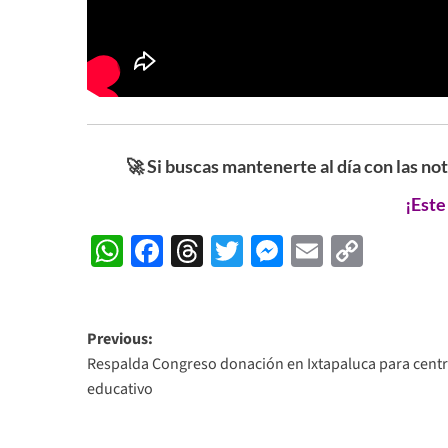
🚀 Si buscas mantenerte al día con las no
¡Este
WhatsApp
Facebook
Threads
Twitter
Messenger
Email
Copy
Link
Post
Previous:
Respalda Congreso donación en Ixtapaluca para cent
navigation
educativo