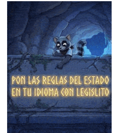
❄
❄
❄
❄
❄
❄
❄