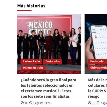
Más historias
Cadena Radio
Destacadas
Destacadas
Últimas Noticias
Últimas Notic
¿Cuándo será la gran final para
Más de la 
los talentos seleccionados en
celulares 
el certamen musical?: Estos
la CURP: 5
son los siete semifinalistas
riesgo
JC
7 agosto, 2026
JC
7 ago