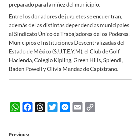
preparado para la niñez del municipio.
Entre los donadores de juguetes se encuentran,
además de las distintas dependencias municipales,
el Sindicato Único de Trabajadores de los Poderes,
Municipios e Instituciones Descentralizadas del
Estado de México (S.U.T.E.Y.M), el Club de Golf
Hacienda, Colegio Kipling, Green Hills, Splendi,
Baden Powell y Olivia Mendez de Capistrano.
WhatsApp
Facebook
Threads
Twitter
Messenger
Email
Copy
Link
Post
Previous: