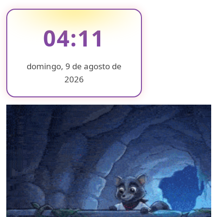
04:11
domingo, 9 de agosto de
2026
❄
❄
❄
❄
❄
❄
❄
❄
❄
❄