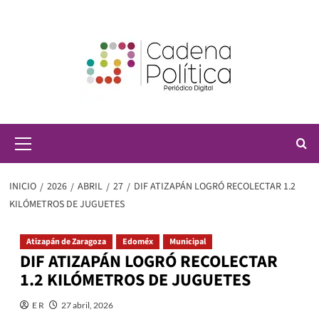
Saltar
al
contenido
Menú
principal
INICIO
2026
ABRIL
27
DIF ATIZAPÁN LOGRÓ RECOLECTAR 1.2
KILÓMETROS DE JUGUETES
Atizapán de Zaragoza
Edoméx
Municipal
DIF ATIZAPÁN LOGRÓ RECOLECTAR
1.2 KILÓMETROS DE JUGUETES
E R
27 abril, 2026