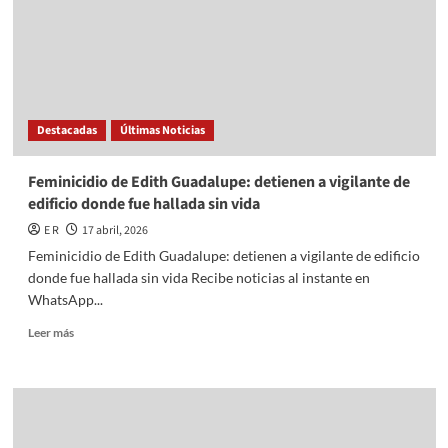
vigilante
de
edificio
donde
fue
hallada
Destacadas
Últimas Noticias
sin
vida
Feminicidio de Edith Guadalupe: detienen a vigilante de
edificio donde fue hallada sin vida
E R
17 abril, 2026
Feminicidio de Edith Guadalupe: detienen a vigilante de edificio
donde fue hallada sin vida Recibe noticias al instante en
WhatsApp...
Read
Leer más
more
about
Feminicidio
de
Edith
Guadalupe: