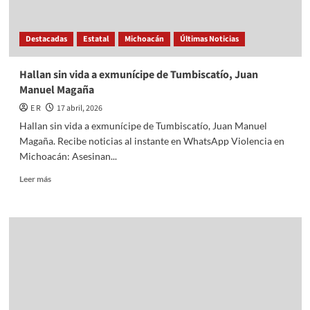
Destacadas
Estatal
Michoacán
Últimas Noticias
Hallan sin vida a exmunícipe de Tumbiscatío, Juan
Manuel Magaña
E R
17 abril, 2026
Hallan sin vida a exmunícipe de Tumbiscatío, Juan Manuel
Magaña. Recibe noticias al instante en WhatsApp Violencia en
Michoacán: Asesinan...
Read
Leer más
more
about
Hallan
sin
vida
a
exmunícipe
de
Tumbiscatío,
Juan