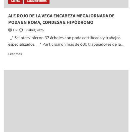
CDMX
Cuauhtemoc
ALE ROJO DE LA VEGA ENCABEZA MEGAJORNADA DE
PODA EN ROMA, CONDESA E HIPÓDROMO
E R
17 abril, 2026
_* Se intervinieron 37 árboles con poda certificada y trabajos
especializados._ _* Participaron más de 680 trabajadores de la...
Read
Leer más
more
about
ALE
ROJO
DE
LA
VEGA
ENCABEZA
MEGAJORNADA
DE
PODA
EN
ROMA,
CONDESA