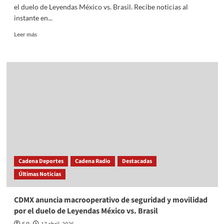
el duelo de Leyendas México vs. Brasil. Recibe noticias al
instante en...
Read
Leer más
more
about
CDMX
anuncia
macrooperativo
de
seguridad
y
movilidad
por
el
duelo
de
Cadena Deportes
Cadena Radio
Destacadas
Leyendas
Últimas Noticias
México
vs.
Brasil
CDMX anuncia macrooperativo de seguridad y movilidad
por el duelo de Leyendas México vs. Brasil