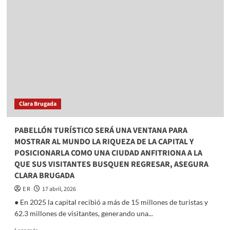
SERÁ
UNA
VENTANA
PARA
MOSTRAR
AL
MUNDO
LA
RIQUEZA
DE
Clara Brugada
LA
CAPITAL
Y
PABELLÓN TURÍSTICO SERÁ UNA VENTANA PARA
POSICIONARLA
MOSTRAR AL MUNDO LA RIQUEZA DE LA CAPITAL Y
COMO
POSICIONARLA COMO UNA CIUDAD ANFITRIONA A LA
UNA
QUE SUS VISITANTES BUSQUEN REGRESAR, ASEGURA
CIUDAD
ANFITRIONA
CLARA BRUGADA
A
E R
17 abril, 2026
LA
● En 2025 la capital recibió a más de 15 millones de turistas y
QUE
SUS
62.3 millones de visitantes, generando una...
VISITANTES
Read