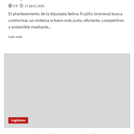
E R
17 abril, 2026
El planteamiento de la diputada Selina Trujillo (morena) busca
conformar un sistema urbano más justo, eficiente, competitivo
y sostenible mediante...
Read
Leer más
more
about
Propone
Selina
Trujillo
Ley
de
Coordinación
y
Desarrollo
Metropolitano
Legismex