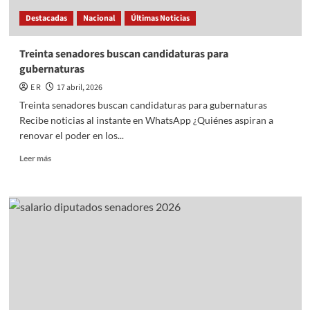
Destacadas
Nacional
Últimas Noticias
Treinta senadores buscan candidaturas para
gubernaturas
E R
17 abril, 2026
Treinta senadores buscan candidaturas para gubernaturas
Recibe noticias al instante en WhatsApp ¿Quiénes aspiran a
renovar el poder en los...
Read
Leer más
more
about
Treinta
senadores
buscan
candidaturas
para
gubernaturas