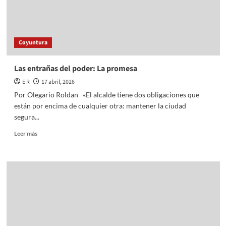
Coyuntura
Las entrañas del poder: La promesa
E R
17 abril, 2026
Por Olegario Roldan «El alcalde tiene dos obligaciones que
están por encima de cualquier otra: mantener la ciudad
segura...
Read
Leer más
more
about
Las
entrañas
del
poder:
La
promesa