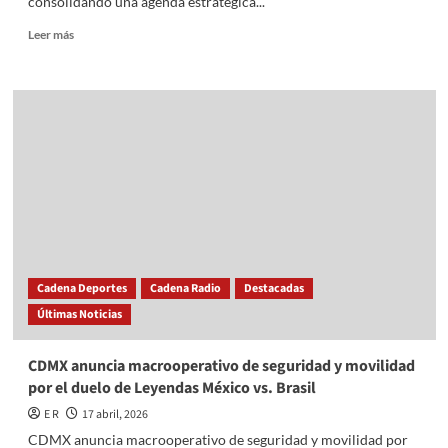
consolidando una agenda estratégica...
LA
QUE
Read
Leer más
SUS
more
VISITANTES
about
BUSQUEN
Tianguistenco
REGRESAR,
avanza
ASEGURA
hacia
CLARA
la
BRUGADA
consolidación
de
su
zona
industrial
con
visión
Cadena Deportes
Cadena Radio
Destacadas
de
Últimas Noticias
desarrollo
económico
regional
CDMX anuncia macrooperativo de seguridad y movilidad
por el duelo de Leyendas México vs. Brasil
E R
17 abril, 2026
CDMX anuncia macrooperativo de seguridad y movilidad por