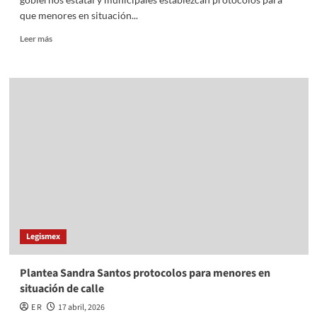
que menores en situación...
Read
Leer más
more
about
Plantea
Sandra
Santos
protocolos
para
menores
en
situación
de
calle
Legismex
Plantea Sandra Santos protocolos para menores en
situación de calle
E R
17 abril, 2026