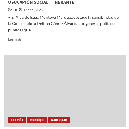
USUCAPIÓN SOCIAL ITINERANTE
E R
17 abril, 2026
• El Alcalde Isaac Montoya Márquez destacó la sensibilidad de
la Gobernadora Delfina Gómez Álvarez por generar políticas
públicas que...
Read
Leer más
more
about
PARQUE
NAUCALLI
SEDE
DE
LA
JORNADA
DE
USUCAPIÓN
SOCIAL
ITINERANTE
Edoméx
Municipal
Naucalpan