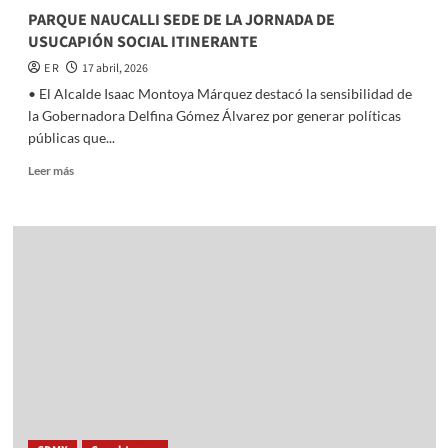
PARQUE NAUCALLI SEDE DE LA JORNADA DE
USUCAPIÓN SOCIAL ITINERANTE
E R
17 abril, 2026
• El Alcalde Isaac Montoya Márquez destacó la sensibilidad de
la Gobernadora Delfina Gómez Álvarez por generar políticas
públicas que...
Read
Leer más
more
about
PARQUE
NAUCALLI
SEDE
DE
LA
JORNADA
DE
USUCAPIÓN
SOCIAL
ITINERANTE