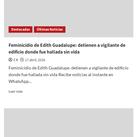
Destacadas
Últimas Noticias
Feminicidio de Edith Guadalupe: detienen a vigilante de
edificio donde fue hallada sin vida
E R
17 abril, 2026
Feminicidio de Edith Guadalupe: detienen a vigilante de edificio
donde fue hallada sin vida Recibe noticias al instante en
WhatsApp...
Read
Leer más
more
about
Feminicidio
de
Edith
Guadalupe:
detienen
a