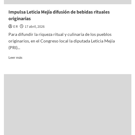
Impulsa Leticia Mejía difusión de bebidas rituales
originarias
E R
17 abril, 2026
Para difundir la riqueza ritual y culinaria de los pueblos
originarios, en el Congreso local la diputada Leticia Mejía
(PRI)...
Read
Leer más
more
about
Impulsa
Leticia
Mejía
difusión
de
bebidas
rituales
originarias