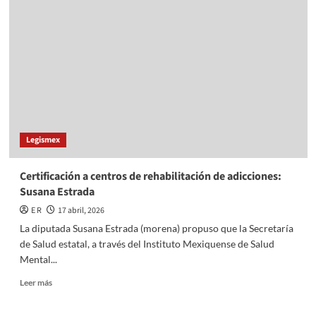
centros
de
rehabilitación
de
adicciones:
Susana
Estrada
Legismex
Certificación a centros de rehabilitación de adicciones:
Susana Estrada
E R
17 abril, 2026
La diputada Susana Estrada (morena) propuso que la Secretaría
de Salud estatal, a través del Instituto Mexiquense de Salud
Mental...
Read
Leer más
more
about