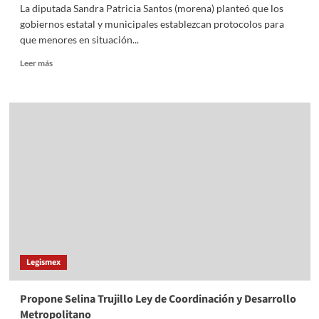
La diputada Sandra Patricia Santos (morena) planteó que los
gobiernos estatal y municipales establezcan protocolos para
que menores en situación...
Read
Leer más
more
about
Plantea
Sandra
Santos
protocolos
para
menores
en
situación
de
calle
Legismex
Propone Selina Trujillo Ley de Coordinación y Desarrollo
Metropolitano