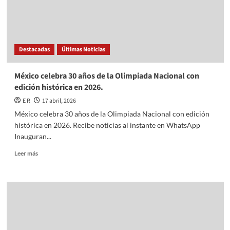
Destacadas
Últimas Noticias
México celebra 30 años de la Olimpiada Nacional con
edición histórica en 2026.
E R
17 abril, 2026
México celebra 30 años de la Olimpiada Nacional con edición
histórica en 2026. Recibe noticias al instante en WhatsApp
Inauguran...
Read
Leer más
more
about
México
celebra
30
años
de
la