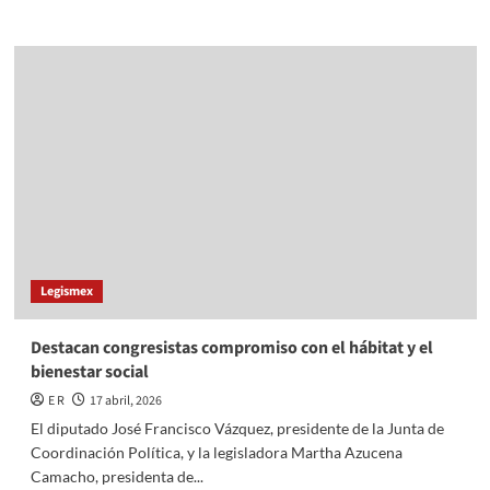
more
about
Destacan
congresistas
compromiso
con
el
hábitat
y
el
bienestar
social
Legismex
Destacan congresistas compromiso con el hábitat y el
bienestar social
E R
17 abril, 2026
El diputado José Francisco Vázquez, presidente de la Junta de
Coordinación Política, y la legisladora Martha Azucena
Camacho, presidenta de...