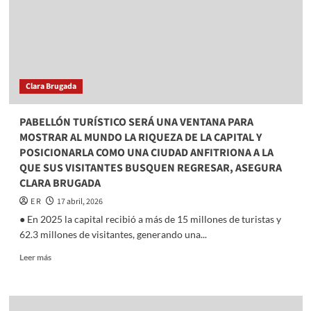
Tumbiscatío,
Juan
Manuel
Magaña
Clara Brugada
PABELLÓN TURÍSTICO SERÁ UNA VENTANA PARA
MOSTRAR AL MUNDO LA RIQUEZA DE LA CAPITAL Y
POSICIONARLA COMO UNA CIUDAD ANFITRIONA A LA
QUE SUS VISITANTES BUSQUEN REGRESAR, ASEGURA
CLARA BRUGADA
E R
17 abril, 2026
● En 2025 la capital recibió a más de 15 millones de turistas y
62.3 millones de visitantes, generando una...
Read
Leer más
more
about
PABELLÓN
TURÍSTICO