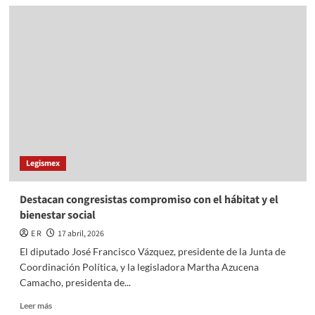
Certificación
a
centros
de
rehabilitación
de
adicciones:
Susana
Estrada
Legismex
Destacan congresistas compromiso con el hábitat y el
bienestar social
E R
17 abril, 2026
El diputado José Francisco Vázquez, presidente de la Junta de
Coordinación Política, y la legisladora Martha Azucena
Camacho, presidenta de...
Read
Leer más