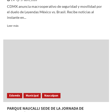
E R
17 abril, 2026
CDMX anuncia macrooperativo de seguridad y movilidad por
el duelo de Leyendas México vs. Brasil. Recibe noticias al
instante en...
Read
Leer más
more
about
CDMX
anuncia
macrooperativo
de
seguridad
y
movilidad
por
el
duelo
de
Leyendas
Edoméx
Municipal
Naucalpan
México
vs.
Brasil
PARQUE NAUCALLI SEDE DE LA JORNADA DE