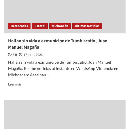
Manuel
Magaña
Destacadas
Estatal
Michoacán
Últimas Noticias
Hallan sin vida a exmunícipe de Tumbiscatío, Juan
Manuel Magaña
E R
17 abril, 2026
Hallan sin vida a exmunícipe de Tumbiscatío, Juan Manuel
Magaña. Recibe noticias al instante en WhatsApp Violencia en
Michoacán: Asesinan...
Read
Leer más
more
about
Hallan
sin
vida
a
exmunícipe
de