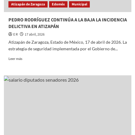
Atizapán de Zaragoza
Edoméx
Municipal
E
HIPÓDROMO
PEDRO RODRÍGUEZ CONTINÚA A LA BAJA LA INCIDENCIA
DELICTIVA EN ATIZAPÁN
E R
17 abril, 2026
Atizapán de Zaragoza, Estado de México, 17 de abril de 2026. La
estrategia de seguridad implementada por el Gobierno de...
Read
Leer más
more
about
PEDRO
RODRÍGUEZ
CONTINÚA
A
LA
BAJA
LA
INCIDENCIA
DELICTIVA
EN
ATIZAPÁN