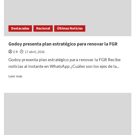
Destacadas
Nacional
Últimas Noticias
Godoy presenta plan estratégico para renovar la FGR
E R
17 abril, 2026
Godoy presenta plan estratégico para renovar la FGR Recibe
noticias al instante en WhatsApp ¿Cuáles son los ejes de la...
Read
Leer más
more
about
Godoy
presenta
plan
estratégico
para
renovar
la
FGR