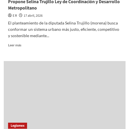
Propone Selina Trujillo Ley de Coordinación y Desarrollo
Metropolitano
E R
17 abril, 2026
El planteamiento de la diputada Selina Trujillo (morena) busca
conformar un sistema urbano más justo, eficiente, competitivo
y sostenible mediante...
Read
Leer más
more
about
Propone
Selina
Trujillo
Ley
de
Coordinación
y
Desarrollo
Metropolitano
Legismex