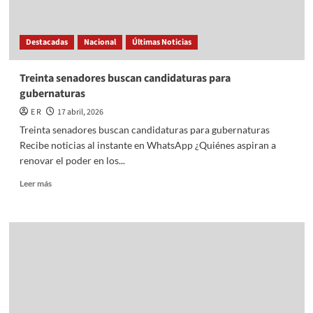
Destacadas
Nacional
Últimas Noticias
Treinta senadores buscan candidaturas para
gubernaturas
E R
17 abril, 2026
Treinta senadores buscan candidaturas para gubernaturas
Recibe noticias al instante en WhatsApp ¿Quiénes aspiran a
renovar el poder en los...
Read
Leer más
more
about
Treinta
senadores
buscan
candidaturas
para
gubernaturas