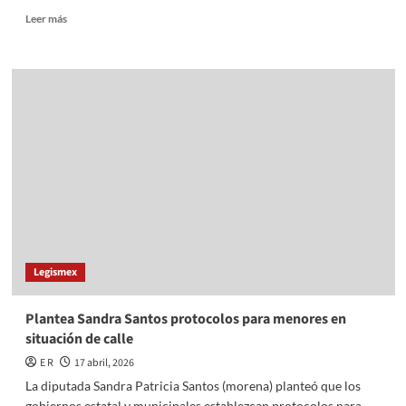
Read
Leer más
more
about
Destacan
congresistas
compromiso
con
el
hábitat
y
el
bienestar
social
Legismex
Plantea Sandra Santos protocolos para menores en
situación de calle
E R
17 abril, 2026
La diputada Sandra Patricia Santos (morena) planteó que los
gobiernos estatal y municipales establezcan protocolos para