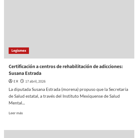
detienen
a
vigilante
de
edificio
donde
fue
hallada
Legismex
sin
vida
Certificación a centros de rehabilitación de adicciones:
Susana Estrada
E R
17 abril, 2026
La diputada Susana Estrada (morena) propuso que la Secretaría
de Salud estatal, a través del Instituto Mexiquense de Salud
Mental...
Read
Leer más
more
about
Certificación
a