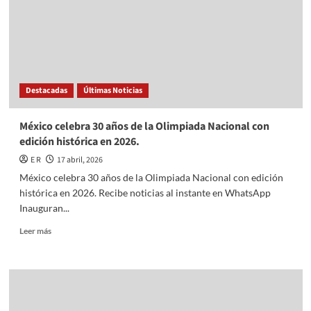
Olimpiada
Nacional
con
edición
histórica
en
Destacadas
Últimas Noticias
2026.
México celebra 30 años de la Olimpiada Nacional con
edición histórica en 2026.
E R
17 abril, 2026
México celebra 30 años de la Olimpiada Nacional con edición
histórica en 2026. Recibe noticias al instante en WhatsApp
Inauguran...
Read
Leer más
more
about
México
celebra
30
años