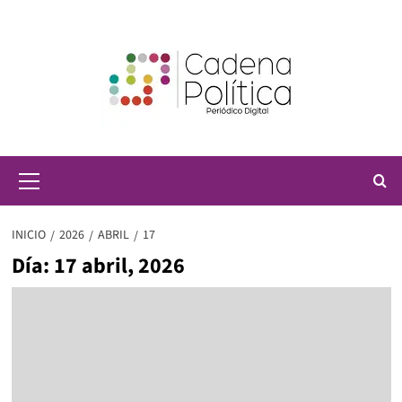
Saltar
al
contenido
Menú
principal
INICIO
2026
ABRIL
17
Día:
17 abril, 2026