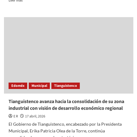
Leer más
BUSQUEN
more
REGRESAR,
about
ASEGURA
PABELLÓN
CLARA
TURÍSTICO
BRUGADA
SERÁ
UNA
VENTANA
PARA
MOSTRAR
AL
MUNDO
LA
RIQUEZA
DE
Edoméx
Municipal
Tianguistenco
LA
CAPITAL
Y
Tianguistenco avanza hacia la consolidación de su zona
POSICIONARLA
industrial con visión de desarrollo económico regional
COMO
UNA
E R
17 abril, 2026
CIUDAD
El Gobierno de Tianguistenco, encabezado por la Presidenta
ANFITRIONA
Municipal, Erika Patricia Olea de la Torre, continúa
A