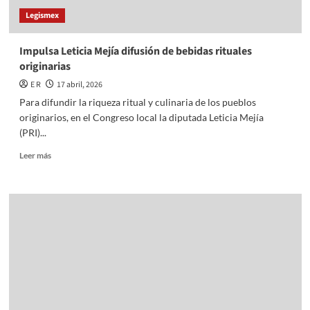
Legismex
Impulsa Leticia Mejía difusión de bebidas rituales
originarias
E R
17 abril, 2026
Para difundir la riqueza ritual y culinaria de los pueblos
originarios, en el Congreso local la diputada Leticia Mejía
(PRI)...
Read
Leer más
more
about
Impulsa
Leticia
Mejía
difusión
de
bebidas
rituales
originarias