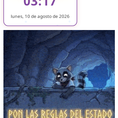
03:18
lunes, 10 de agosto de 2026
❄
❄
❄
❄
❄
❄
❄
❄
❄
❄