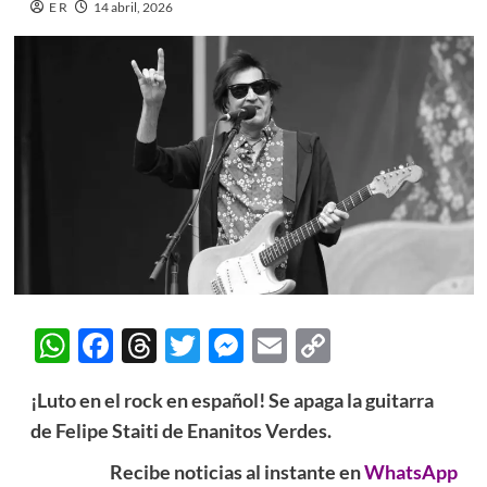
E R
14 abril, 2026
WhatsApp
Facebook
Threads
Twitter
Messenger
Email
Copy
Link
¡Luto en el rock en español! Se apaga la guitarra
de Felipe Staiti de Enanitos Verdes.
Recibe noticias al instante en
WhatsApp