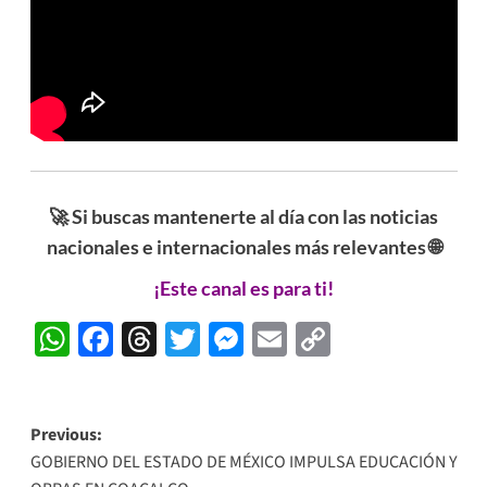
🚀 Si buscas mantenerte al día con las noticias
nacionales e internacionales más relevantes 🌐
¡Este canal es para ti!
WhatsApp
Facebook
Threads
Twitter
Messenger
Email
Copy
Link
Post
Previous:
GOBIERNO DEL ESTADO DE MÉXICO IMPULSA EDUCACIÓN Y
navigation