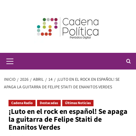
Saltar
al
contenido
Menú
principal
INICIO
2026
ABRIL
14
¡LUTO EN EL ROCK EN ESPAÑOL! SE
APAGA LA GUITARRA DE FELIPE STAITI DE ENANITOS VERDES
Cadena Radio
Destacadas
Últimas Noticias
¡Luto en el rock en español! Se apaga
la guitarra de Felipe Staiti de
Enanitos Verdes