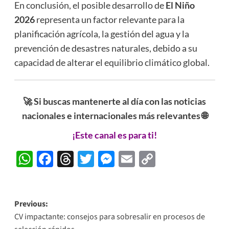
En conclusión, el posible desarrollo de
El Niño
2026
representa un factor relevante para la
planificación agrícola, la gestión del agua y la
prevención de desastres naturales, debido a su
capacidad de alterar el equilibrio climático global.
🚀 Si buscas mantenerte al día con las noticias
nacionales e internacionales más relevantes 🌐
¡Este canal es para ti!
WhatsApp
Facebook
Threads
Twitter
Messenger
Email
Copy
Link
Post
Previous:
CV impactante: consejos para sobresalir en procesos de
navigation