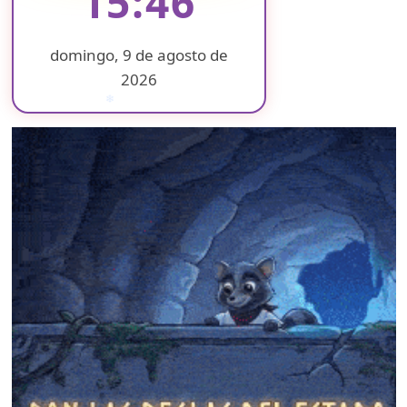
15:46
domingo, 9 de agosto de
2026
❄
❄
❄
❄
❄
❄
❄
❄
❄
❄