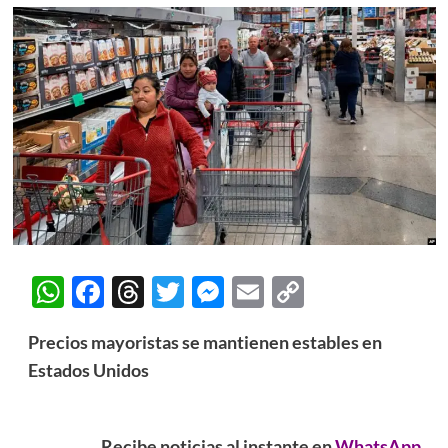
WhatsApp
Facebook
Threads
Twitter
Messenger
Email
Copy
Link
Precios mayoristas se mantienen estables en
Estados Unidos
Recibe noticias al instante en
WhatsApp