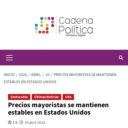
Saltar
al
contenido
Menú
principal
INICIO
2026
ABRIL
10
PRECIOS MAYORISTAS SE MANTIENEN
ESTABLES EN ESTADOS UNIDOS
Destacadas
Últimas Noticias
USA
Precios mayoristas se mantienen
estables en Estados Unidos
E R
10 abril, 2026