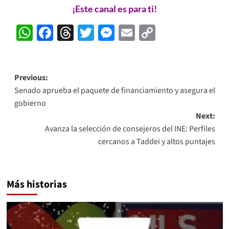
¡Este canal es para ti!
WhatsApp
Facebook
Threads
Twitter
Messenger
Email
Copy
Link
Post
Previous:
Senado aprueba el paquete de financiamiento y asegura el
navigation
gobierno
Next:
Avanza la selección de consejeros del INE: Perfiles
cercanos a Taddei y altos puntajes
Más historias