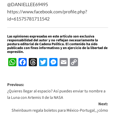
@DANIELLEE69495
https://www.facebook.com/profile.php?
id=61575781711542
Las opiniones expresadas en este artículo son exclusiva
responsabilidad del autor y no reflejan necesariamente la
postura editorial de Cadena Política. El contenido ha sido
publicado con fines informativos y en ejercicio de la libertad de
expresión.
WhatsApp
Facebook
Threads
Twitter
Messenger
Email
Copy
Link
Post
Previous:
¿Quieres llegar al espacio? Así puedes enviar tu nombre a
navigation
la Luna con Artemis II de la NASA
Next:
Sheinbaum regala boletos para México-Portugal, ¿cómo