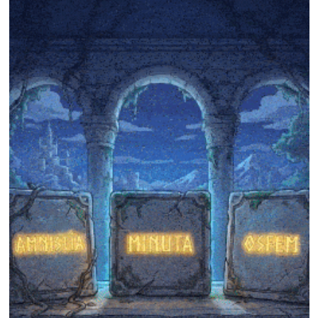
❄
❄
❄
❄
❄
❄