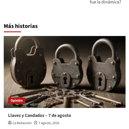
fue la dinámica?
Más historias
Opinión
Llaves y Candados – 7 de agosto
La Redacción
7 agosto, 2026