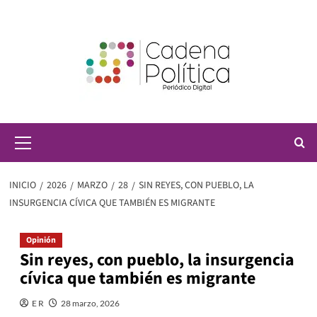
Saltar
al
contenido
Menú
principal
INICIO
2026
MARZO
28
SIN REYES, CON PUEBLO, LA
INSURGENCIA CÍVICA QUE TAMBIÉN ES MIGRANTE
Opinión
Sin reyes, con pueblo, la insurgencia
cívica que también es migrante
E R
28 marzo, 2026