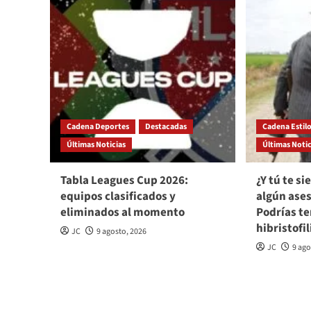
Cadena Deportes
Destacadas
Cadena Estil
Últimas Noticias
Últimas Notic
Tabla Leagues Cup 2026:
¿Y tú te s
equipos clasificados y
algún ases
eliminados al momento
Podrías te
hibristofil
JC
9 agosto, 2026
JC
9 ago