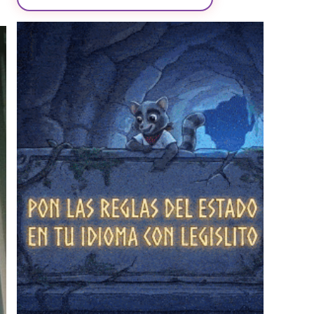
❄
❄
❄
❄
❄
❄
❄
❄
❄
❄