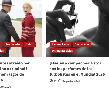
o
Destacadas
Salud
Cadena Radio
Destacadas
ias
Últimas Noticias
ientes atraído por
¡Huelen a campeones! Estos
ino o criminal?
son los perfumes de los
ner rasgos de
futbolistas en el Mundial 2026
ia
JC
9 agosto, 2026
sto, 2026