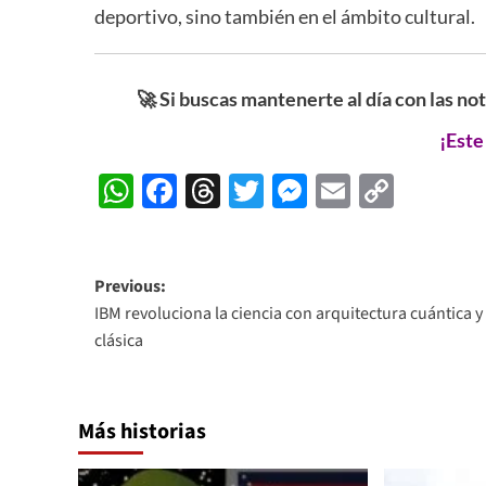
deportivo, sino también en el ámbito cultural.
🚀 Si buscas mantenerte al día con las no
¡Este
WhatsApp
Facebook
Threads
Twitter
Messenger
Email
Copy
Link
Post
Previous:
IBM revoluciona la ciencia con arquitectura cuántica y
navigation
clásica
Más historias