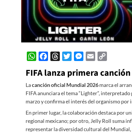
WhatsApp
Facebook
Threads
Twitter
Messenger
Email
Copy
Link
FIFA lanza primera canción 
La
canción oficial Mundial 2026
marca el arranq
FIFA
anunciara el tema “Lighter”, interpretado
marzo y confirma el interés del organismo por 
En primer lugar, la colaboración destaca por uni
regional mexicano; por otro, Jelly Roll suma in
representar la diversidad cultural del Mundial