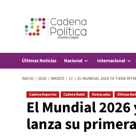
Saltar
al
contenido
Últimas Noticias
Nacional
Internacional
INICIO
2026
MARZO
17
EL MUNDIAL 2026 YA TIENE RITM
Cadena Deportes
Cadena Radio
Destacadas
Últimas Not
El Mundial 2026 
lanza su primera