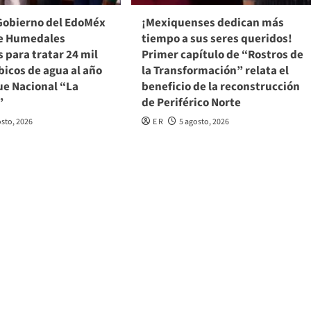
Gobierno del EdoMéx
¡Mexiquenses dedican más
e Humedales
tiempo a sus seres queridos!
s para tratar 24 mil
Primer capítulo de “Rostros de
icos de agua al año
la Transformación” relata el
ue Nacional “La
beneficio de la reconstrucción
”
de Periférico Norte
osto, 2026
E R
5 agosto, 2026