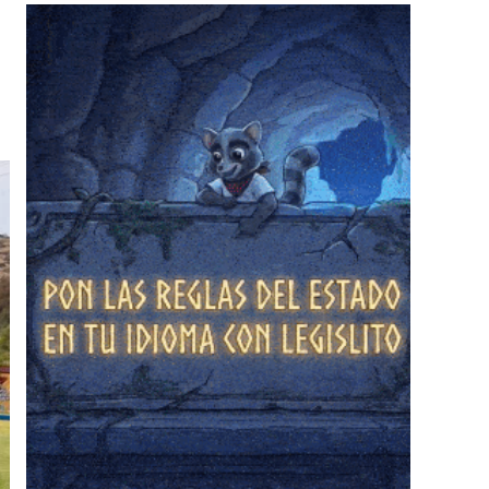
❄
❄
❄
❄
❄
❄