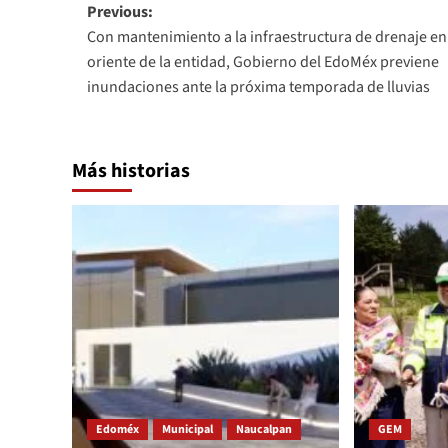
Post
Previous:
Con mantenimiento a la infraestructura de drenaje en
navigation
oriente de la entidad, Gobierno del EdoMéx previene
inundaciones ante la próxima temporada de lluvias
Más historias
Edoméx
Municipal
Naucalpan
GEM