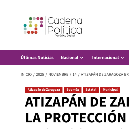
Saltar
al
contenido
Últimas Noticias
Nacional
Internacional
INICIO
2025
NOVIEMBRE
14
ATIZAPÁN DE ZARAGOZA BRI
Atizapán de Zaragoza
Edoméx
Estatal
Municipal
ATIZAPÁN DE ZA
LA PROTECCIÓN 