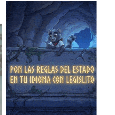
❄
❄
❄
❄
❄
❄
❄
❄
❄