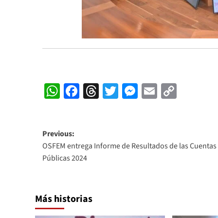
WhatsApp
Facebook
Threads
Twitter
Messenger
Email
Copy
Link
Post
Previous:
OSFEM entrega Informe de Resultados de las Cuentas
navigation
Públicas 2024
Más historias