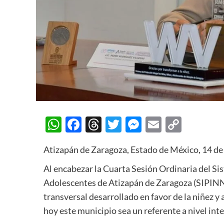
WhatsApp
Facebook
Threads
Twitter
Messenger
Email
Copy
Link
Atizapán de Zaragoza, Estado de México, 14 d
Al encabezar la Cuarta Sesión Ordinaria del Si
Adolescentes de Atizapán de Zaragoza (SIPINNA
transversal desarrollado en favor de la niñez 
hoy este municipio sea un referente a nivel int