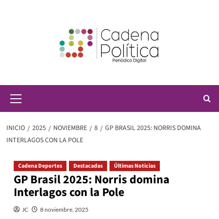
Saltar
al
contenido
Menú
principal
INICIO
2025
NOVIEMBRE
8
GP BRASIL 2025: NORRIS DOMINA
INTERLAGOS CON LA POLE
Cadena Deportes
Destacadas
Últimas Noticias
GP Brasil 2025: Norris domina
Interlagos con la Pole
JC
8 noviembre, 2025