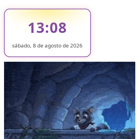
13:08
sábado, 8 de agosto de 2026
❄
❄
❄
❄
❄
❄
❄
❄
❄
❄