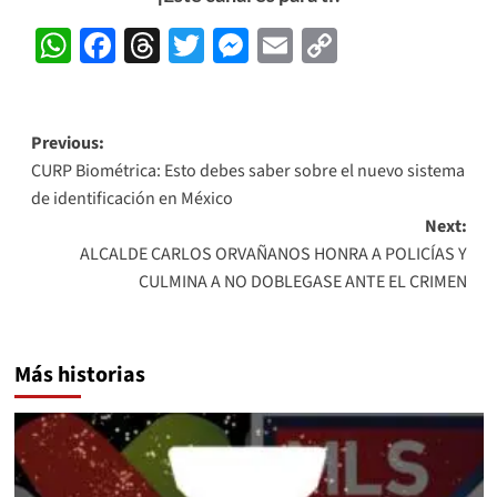
WhatsApp
Facebook
Threads
Twitter
Messenger
Email
Copy
Link
Post
Previous:
CURP Biométrica: Esto debes saber sobre el nuevo sistema
navigation
de identificación en México
Next:
ALCALDE CARLOS ORVAÑANOS HONRA A POLICÍAS Y
CULMINA A NO DOBLEGASE ANTE EL CRIMEN
Más historias