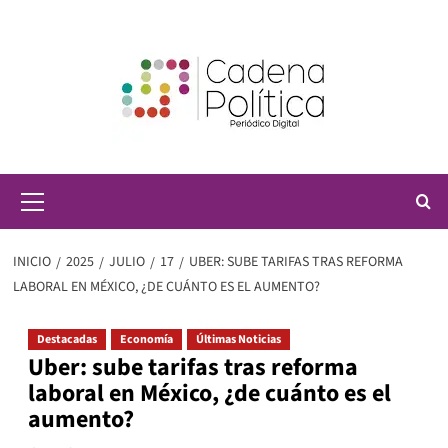
Saltar
al
contenido
Menú
principal
INICIO
2025
JULIO
17
UBER: SUBE TARIFAS TRAS REFORMA
LABORAL EN MÉXICO, ¿DE CUÁNTO ES EL AUMENTO?
Destacadas
Economía
Últimas Noticias
Uber: sube tarifas tras reforma
laboral en México, ¿de cuánto es el
aumento?