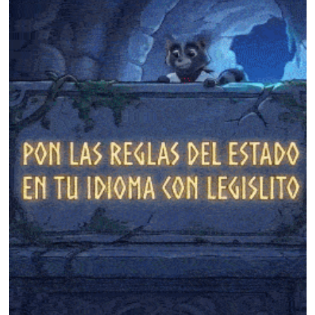
❄
❄
❄
❄