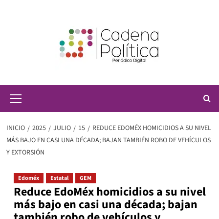
Saltar
al
contenido
Menú
principal
INICIO
2025
JULIO
15
REDUCE EDOMÉX HOMICIDIOS A SU NIVEL
MÁS BAJO EN CASI UNA DÉCADA; BAJAN TAMBIÉN ROBO DE VEHÍCULOS
Y EXTORSIÓN
Edoméx
Estatal
GEM
Reduce EdoMéx homicidios a su nivel
más bajo en casi una década; bajan
también robo de vehículos y