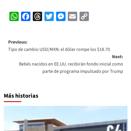
WhatsApp
Facebook
Threads
Twitter
Messenger
Email
Copy
Link
Post
Previous:
Tipo de cambio USD/MXN: el dólar rompe los $18.70
navigation
Next:
Bebés nacidos en EE.UU. recibirán fondo inicial como
parte de programa impulsado por Trump
Más historias