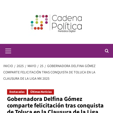
Saltar
al
contenido
Menú
principal
INICIO
2025
MAYO
25
GOBERNADORA DELFINA GÓMEZ
COMPARTE FELICITACIÓN TRAS CONQUISTA DE TOLUCA EN LA
CLAUSURA DE LA LIGA MX 2025
Destacadas
Últimas Noticias
Gobernadora Delfina Gómez
comparte felicitación tras conquista
de Toluca en la Clausura de la Liga