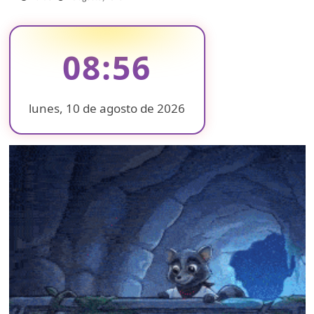
08:56
lunes, 10 de agosto de 2026
❄
❄
❄
❄
❄
❄
❄
❄
❄
❄