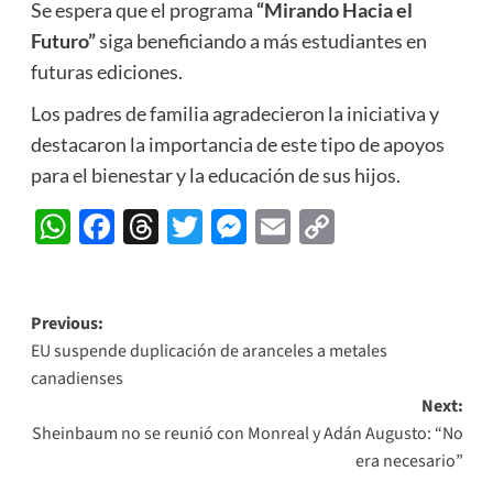
Se espera que el programa
“Mirando Hacia el
Futuro”
siga beneficiando a más estudiantes en
futuras ediciones.
Los padres de familia agradecieron la iniciativa y
destacaron la importancia de este tipo de apoyos
para el bienestar y la educación de sus hijos.
WhatsApp
Facebook
Threads
Twitter
Messenger
Email
Copy
Link
Post
Previous:
EU suspende duplicación de aranceles a metales
navigation
canadienses
Next:
Sheinbaum no se reunió con Monreal y Adán Augusto: “No
era necesario”