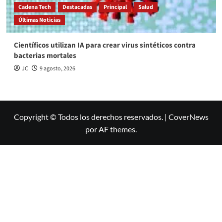
Cadena Tech
Destacadas
Principal
Salud
Últimas Noticias
Científicos utilizan IA para crear virus sintéticos contra
bacterias mortales
JC
9 agosto, 2026
Copyright © Todos los derechos reservados.
|
CoverNews
por AF themes.