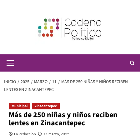
Saltar
al
contenido
Menú
principal
INICIO
2025
MARZO
11
MÁS DE 250 NIÑAS Y NIÑOS RECIBEN
LENTES EN ZINACANTEPEC
Municipal
Zinacantepec
Más de 250 niñas y niños reciben
lentes en Zinacantepec
La Redacción
11 marzo, 2025