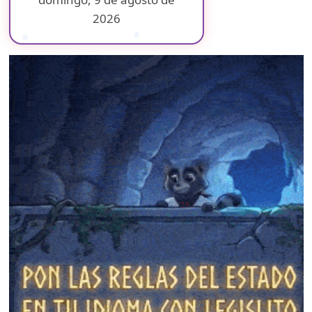
2026
❄
❄
❄
❄
❄
❄
❄
❄
❄
❄