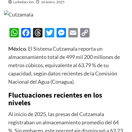
La Redacción
16 enero, 2025
WhatsApp
Facebook
Threads
Twitter
Messenger
Email
Copy
Link
México.
El Sistema Cutzamala reporta un
almacenamiento total de 499 mil 200 millones de
metros cúbicos, equivalente al 63.79 % de su
capacidad, según datos recientes de la Comisión
Nacional del Agua (Conagua).
Fluctuaciones recientes en los
niveles
Al inicio de 2025, las presas del Cutzamala
registraban un almacenamiento promedio del 64
%. Sin embargo, este porcentaje disminuyó a 63.23