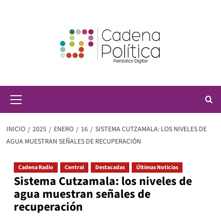
Saltar
al
contenido
Menú
principal
INICIO
2025
ENERO
16
SISTEMA CUTZAMALA: LOS NIVELES DE
AGUA MUESTRAN SEÑALES DE RECUPERACIÓN
Cadena Radio
Central
Destacadas
Últimas Noticias
Sistema Cutzamala: los niveles de
agua muestran señales de
recuperación