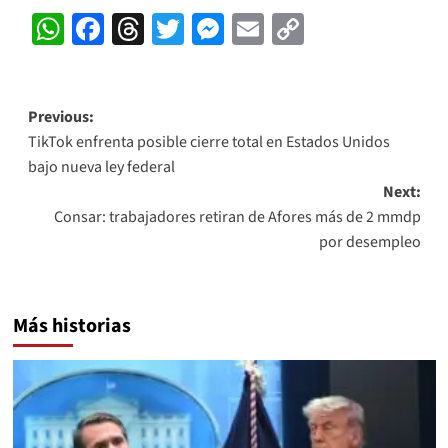
WhatsApp
Facebook
Threads
Twitter
Messenger
Email
Copy
Link
Post
Previous:
TikTok enfrenta posible cierre total en Estados Unidos
navigation
bajo nueva ley federal
Next:
Consar: trabajadores retiran de Afores más de 2 mmdp
por desempleo
Más historias