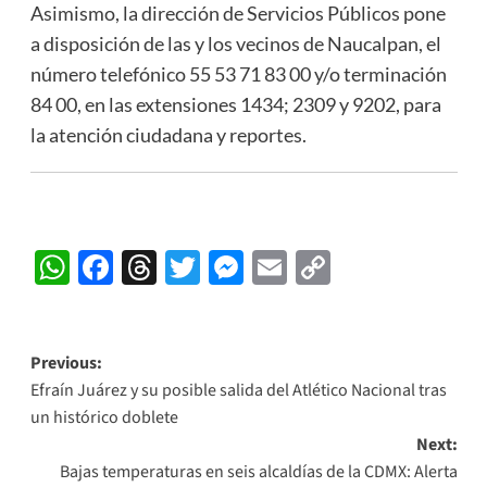
Asimismo, la dirección de Servicios Públicos pone
a disposición de las y los vecinos de Naucalpan, el
número telefónico 55 53 71 83 00 y/o terminación
84 00, en las extensiones 1434; 2309 y 9202, para
la atención ciudadana y reportes.
WhatsApp
Facebook
Threads
Twitter
Messenger
Email
Copy
Link
Post
Previous:
Efraín Juárez y su posible salida del Atlético Nacional tras
navigation
un histórico doblete
Next:
Bajas temperaturas en seis alcaldías de la CDMX: Alerta