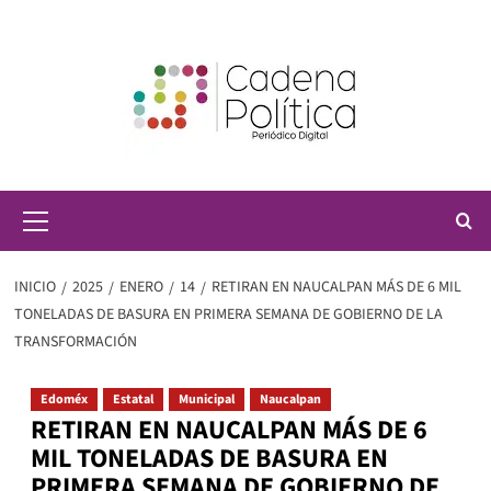
Saltar
al
contenido
Menú
principal
INICIO
2025
ENERO
14
RETIRAN EN NAUCALPAN MÁS DE 6 MIL
TONELADAS DE BASURA EN PRIMERA SEMANA DE GOBIERNO DE LA
TRANSFORMACIÓN
Edoméx
Estatal
Municipal
Naucalpan
RETIRAN EN NAUCALPAN MÁS DE 6
MIL TONELADAS DE BASURA EN
PRIMERA SEMANA DE GOBIERNO DE