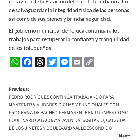
en la zona de la Estación del Tren Interurbano a fin
de salvaguardar la integridad física de las personas
así como de sus bienes y brindar seguridad.
El gobierno municipal de Toluca continuará los
trabajos para recuperar la confianza y tranquilidad
de los toluqueños.
WhatsApp
Facebook
Threads
Twitter
Messenger
Email
Copy
Link
Post
Previous:
PEDRO RODRÍGUEZ CONTINÚA TRABAJANDO PARA
navigation
MANTENER VIALIDADES DIGNAS Y FUNCIONALES CON
PROGRAMA DE BACHEO PERMANENTE EN LUGARES COMO
BOULEVARD CALACOAYA, AVENIDA SAGITARIO, CALZADA
DE LOS JINETES Y BOULEVARD VALLE ESCONDIDO
Next: