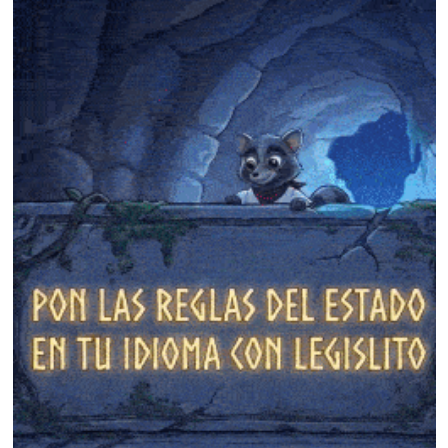
❄
❄
❄
❄
❄
❄
❄