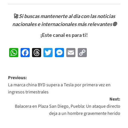
🚀 Si buscas mantenerte al día con las noticias
nacionales e internacionales más relevantes
🌐
¡Este canal es para ti!
WhatsApp
Facebook
Threads
Twitter
Messenger
Email
Copy
Link
Post
Previous:
La marca china BYD supera a Tesla por primera vez en
navigation
ingresos trimestrales
Next:
Balacera en Plaza San Diego, Puebla: Un ataque directo
deja a un hombre gravemente herido