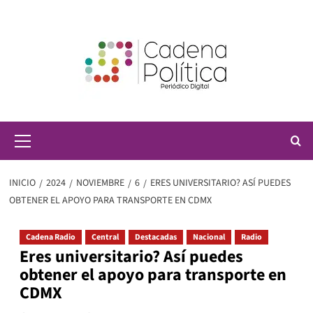
Saltar
al
contenido
Menú
principal
INICIO
2024
NOVIEMBRE
6
ERES UNIVERSITARIO? ASÍ PUEDES
OBTENER EL APOYO PARA TRANSPORTE EN CDMX
Cadena Radio
Central
Destacadas
Nacional
Radio
Eres universitario? Así puedes
obtener el apoyo para transporte en
CDMX