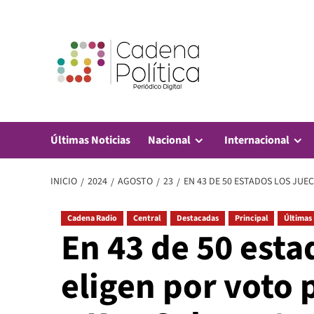
Saltar
al
contenido
Últimas Noticias
Nacional
Internacional
INICIO
2024
AGOSTO
23
EN 43 DE 50 ESTADOS LOS JUE
Cadena Radio
Central
Destacadas
Principal
Últimas 
En 43 de 50 esta
eligen por voto