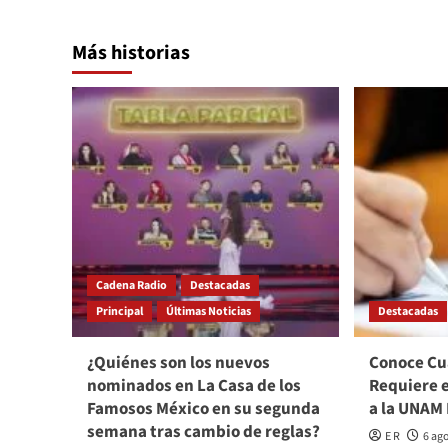
Más historias
Cadena Radio
Destacadas
Principal
Últimas Noticias
Destacadas
¿Quiénes son los nuevos
Conoce Cu
nominados en La Casa de los
Requiere 
Famosos México en su segunda
a la UNAM
semana tras cambio de reglas?
E R
6 ag