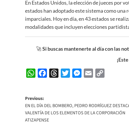
En Estados Unidos, la elección de jueces por vo
estados han adoptado este sistema como una res
imparciales. Hoy en día, en 43 estados se realiz
modalidades que incluyen elecciones partidistas
🚀
Si buscas mantenerte al día con las no
¡Este
WhatsApp
Facebook
Threads
Twitter
Messenger
Email
Copy
Link
Post
Previous:
EN EL DÍA DEL BOMBERO, PEDRO RODRÍGUEZ DESTAC
navigation
VALENTÍA DE LOS ELEMENTOS DE LA CORPORACIÓN
ATIZAPENSE