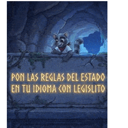
❄
❄
❄
❄
❄
❄
❄
❄
❄