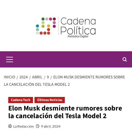
Saltar
al
contenido
Menú
principal
INICIO
2024
ABRIL
9
ELON MUSK DESMIENTE RUMORES SOBRE
LA CANCELACIÓN DEL TESLA MODEL 2
Cadena Tech
Últimas Noticias
Elon Musk desmiente rumores sobre
la cancelación del Tesla Model 2
La Redacción
9 abril, 2024