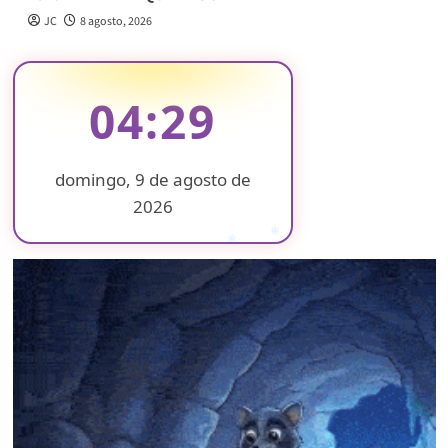
JC
8 agosto, 2026
04:29
domingo, 9 de agosto de
2026
❄
❄
❄
❄
❄
❄
❄
❄
❄
❄