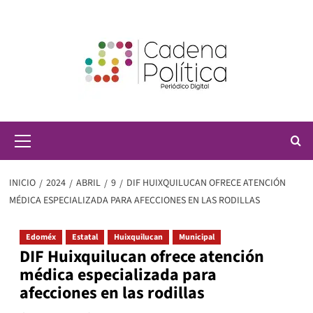
Saltar
al
contenido
Menú
principal
INICIO
2024
ABRIL
9
DIF HUIXQUILUCAN OFRECE ATENCIÓN
MÉDICA ESPECIALIZADA PARA AFECCIONES EN LAS RODILLAS
Edoméx
Estatal
Huixquilucan
Municipal
DIF Huixquilucan ofrece atención
médica especializada para
afecciones en las rodillas