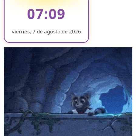
07:09
viernes, 7 de agosto de 2026
❄
❄
❄
❄
❄
❄
❄
❄
❄
❄