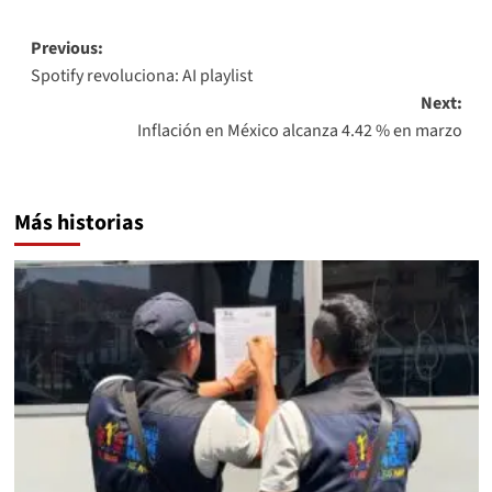
Post
Previous:
Spotify revoluciona: AI playlist
navigation
Next:
Inflación en México alcanza 4.42 % en marzo
Más historias