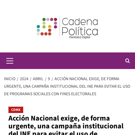
Saltar
al
contenido
Menú
principal
INICIO
2024
ABRIL
9
ACCIÓN NACIONAL EXIGE, DE FORMA
URGENTE, UNA CAMPAÑA INSTITUCIONAL DEL INE PARA EVITAR EL USO
DE PROGRAMAS SOCIALES CON FINES ELECTORALES
CDMX
Acción Nacional exige, de forma
urgente, una campaña institucional
del INE para evitar el uso de