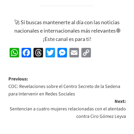
🚀 Si buscas mantenerte al día con las noticias
nacionales e internacionales más relevantes 🌐
¡Este canal es para ti!
WhatsApp
Facebook
Threads
Twitter
Messenger
Email
Copy
Link
Post
Previous:
COC: Revelaciones sobre el Centro Secreto de la Sedena
navigation
para Intervenir en Redes Sociales
Next:
Sentencian a cuatro mujeres relacionadas con el atentado
contra Ciro Gómez Leyva