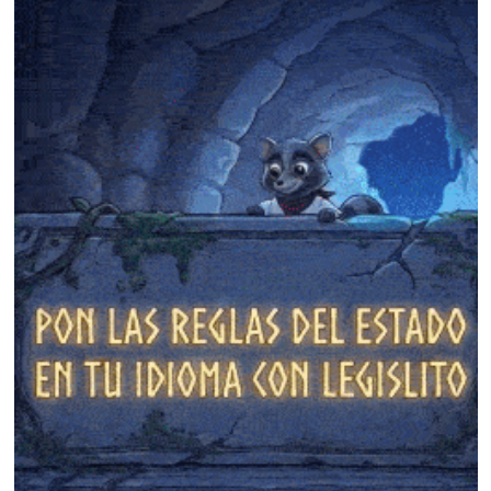
❄
❄
❄
❄
❄
❄
❄
❄