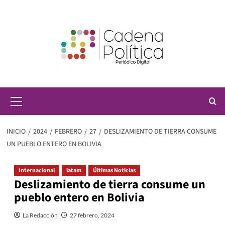
Saltar
al
contenido
Menú
principal
INICIO
2024
FEBRERO
27
DESLIZAMIENTO DE TIERRA CONSUME
UN PUEBLO ENTERO EN BOLIVIA
Internacional
latam
Últimas Noticias
Deslizamiento de tierra consume un
pueblo entero en Bolivia
La Redacción
27 febrero, 2024