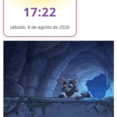
17:22
sábado, 8 de agosto de 2026
❄
❄
❄
❄
❄
❄
❄
❄
❄
❄