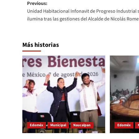
Post
Previous:
Unidad Habitacional Infonavit de Progreso Industrial 
navigation
ilumina tras las gestiones del Alcalde de Nicolás Rom
Más historias
Edoméx
Municipal
Naucalpan
Edoméx