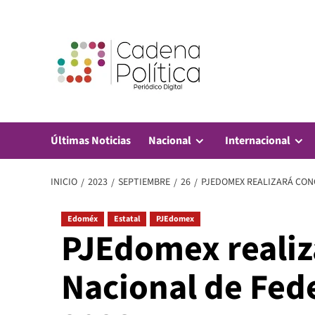
Saltar
al
contenido
Últimas Noticias
Nacional
Internacional
INICIO
2023
SEPTIEMBRE
26
PJEDOMEX REALIZARÁ CON
Edoméx
Estatal
PJEdomex
PJEdomex realiz
Nacional de Fed