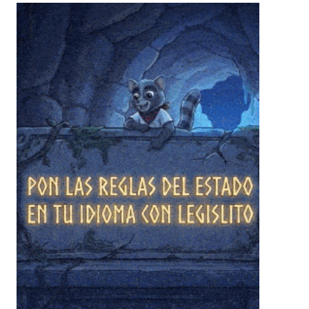
❄
❄
❄
❄
❄
❄
❄
❄