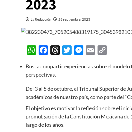
2023
La Redacción
26 septiembre, 2023
WhatsApp
Facebook
Threads
Twitter
Messenger
Email
Copy
Link
Busca compartir experiencias sobre el modelo f
perspectivas.
Del 3 al 5 de octubre, el Tribunal Superior de 
académicos de nuestro país, como parte del “C
El objetivo es motivar la reflexión sobre el ini
promulgación de la Constitución Mexicana de 1
largo de los años.