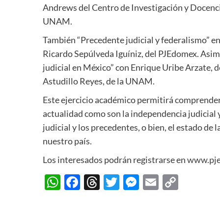
Andrews del Centro de Investigación y Docenci
UNAM.
También “Precedente judicial y federalismo” e
Ricardo Sepúlveda Iguíniz, del PJEdomex. Asim
judicial en México” con Enrique Uribe Arzate,
Astudillo Reyes, de la UNAM.
Este ejercicio académico permitirá comprender
actualidad como son la independencia judicial y 
judicial y los precedentes, o bien, el estado de
nuestro país.
Los interesados podrán registrarse en
www.pje
WhatsApp
Facebook
Threads
Twitter
Messenger
Email
Copy
Link