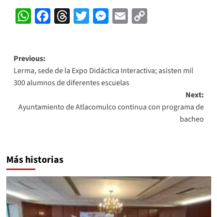
WhatsApp
Facebook
Threads
Twitter
Messenger
Email
Copy
Link
Post
Previous:
Lerma, sede de la Expo Didáctica Interactiva; asisten mil
navigation
300 alumnos de diferentes escuelas
Next:
Ayuntamiento de Atlacomulco continua con programa de
bacheo
Más historias