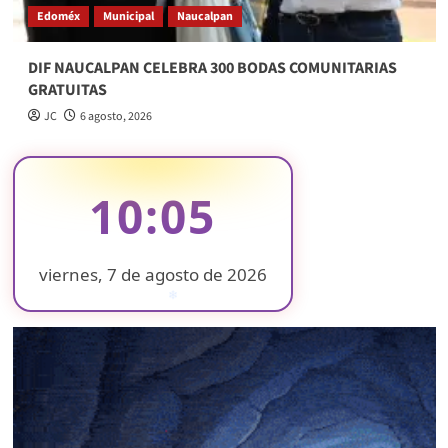
Edoméx
Municipal
Naucalpan
DIF NAUCALPAN CELEBRA 300 BODAS COMUNITARIAS
GRATUITAS
JC
6 agosto, 2026
10:05
viernes, 7 de agosto de 2026
❄
❄
❄
❄
❄
❄
❄
❄
❄
❄