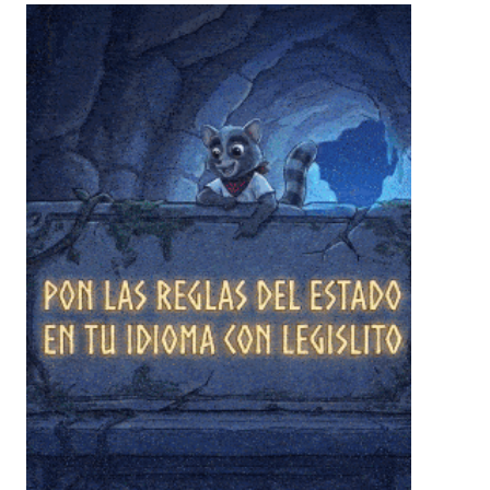
❄
❄
❄
❄
❄
❄
❄
❄
❄