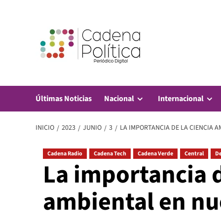
Saltar
al
contenido
Últimas Noticias
Nacional
Internacional
INICIO
2023
JUNIO
3
LA IMPORTANCIA DE LA CIENCIA 
Cadena Radio
Cadena Tech
Cadena Verde
Central
De
La importancia d
ambiental en nu