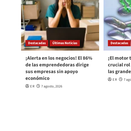
Destacadas
Últimas Noticias
Destacadas
¡Alerta en los negocios! El 86%
¡El motor 
de las emprendedoras dirige
crucial ro
sus empresas sin apoyo
las grande
económico
E R
7 ag
E R
7 agosto, 2026