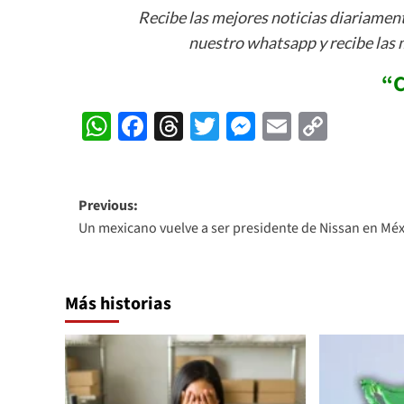
Recibe las mejores noticias diariamente
nuestro whatsapp y recibe las 
“
C
WhatsApp
Facebook
Threads
Twitter
Messenger
Email
Copy
Link
Post
Previous:
Un mexicano vuelve a ser presidente de Nissan en Mé
navigation
Más historias