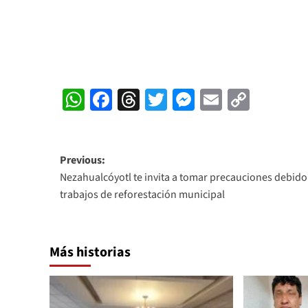
WhatsApp
Facebook
Threads
Twitter
Messenger
Email
Copy
Link
Post
Previous:
Nezahualcóyotl te invita a tomar precauciones debido 
navigation
trabajos de reforestación municipal
Más historias