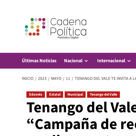
Saltar
al
contenido
Últimas Noticias
Nacional
Internacional
INICIO
2023
MAYO
11
TENANGO DEL VALE TE INVITA A
Edoméx
Estatal
Municipal
Tenango del Valle
Tenango del Vale 
“Campaña de re