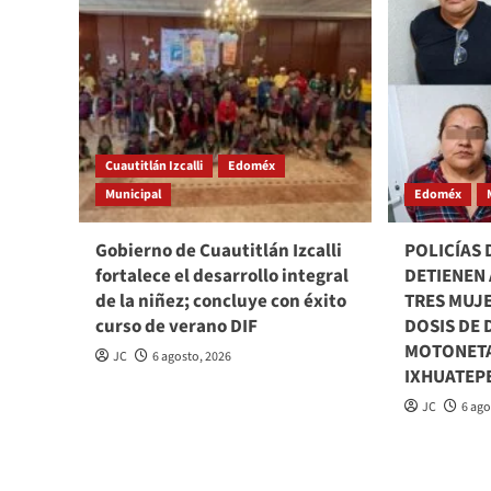
Cuautitlán Izcalli
Edoméx
Municipal
Edoméx
Gobierno de Cuautitlán Izcalli
POLICÍAS
fortalece el desarrollo integral
DETIENEN 
de la niñez; concluye con éxito
TRES MUJ
curso de verano DIF
DOSIS DE 
MOTONETA
JC
6 agosto, 2026
IXHUATEP
JC
6 ago