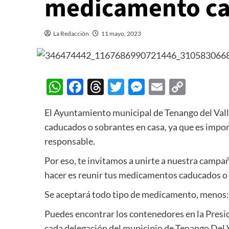
medicamento ca
La Redacción
11 mayo, 2023
WhatsApp
Facebook
Threads
Twitter
Messenger
Email
Copy
Link
El Ayuntamiento municipal de Tenango del Valle
caducados o sobrantes en casa, ya que es impor
responsable.
Por eso, te invitamos a unirte a nuestra campa
hacer es reunir tus medicamentos caducados o 
Se aceptará todo tipo de medicamento, menos: Ga
Puedes encontrar los contenedores en la Presid
cada delegación del municipio de Tenango Del V