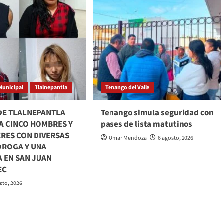
Municipal
Tlalnepantla
Tenango del Valle
 DE TLALNEPANTLA
Tenango simula seguridad con
A CINCO HOMBRES Y
pases de lista matutinos
ERES CON DIVERSAS
Omar Mendoza
6 agosto, 2026
DROGA Y UNA
 EN SAN JUAN
EC
sto, 2026