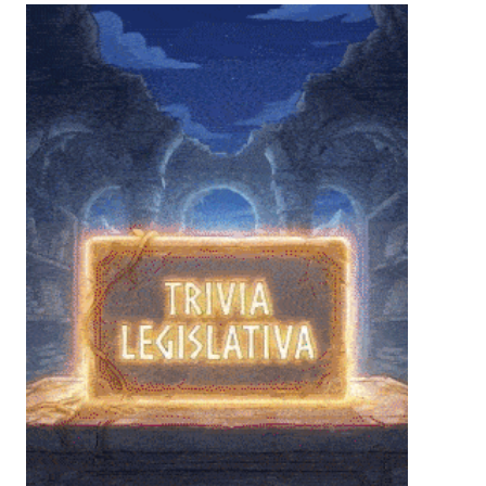
❄
❄
❄
❄
❄
❄
❄
❄
❄
❄