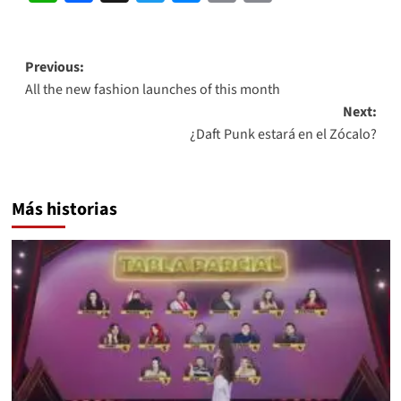
Link
Post
Previous:
All the new fashion launches of this month
navigation
Next:
¿Daft Punk estará en el Zócalo?
Más historias