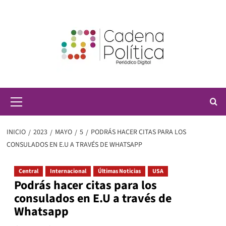
Saltar
al
contenido
Menú
principal
INICIO
2023
MAYO
5
PODRÁS HACER CITAS PARA LOS
CONSULADOS EN E.U A TRAVÉS DE WHATSAPP
Central
Internacional
Últimas Noticias
USA
Podrás hacer citas para los
consulados en E.U a través de
Whatsapp