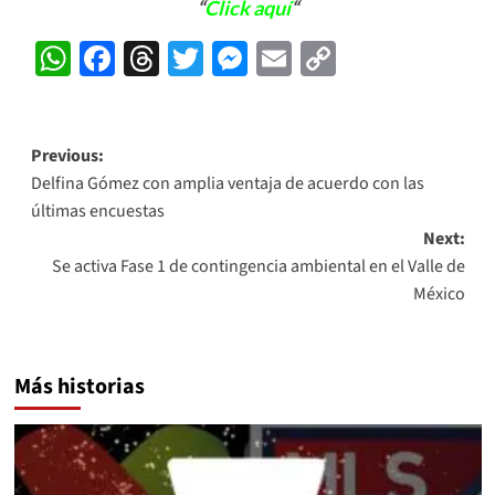
“
Click aquí
“
WhatsApp
Facebook
Threads
Twitter
Messenger
Email
Copy
Link
Post
Previous:
Delfina Gómez con amplia ventaja de acuerdo con las
navigation
últimas encuestas
Next:
Se activa Fase 1 de contingencia ambiental en el Valle de
México
Más historias