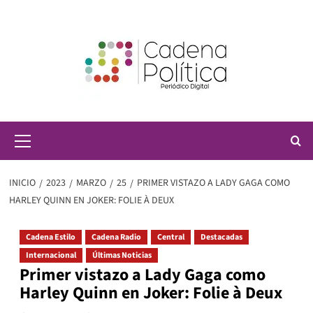
Saltar
al
contenido
Menú
principal
INICIO
2023
MARZO
25
PRIMER VISTAZO A LADY GAGA COMO
HARLEY QUINN EN JOKER: FOLIE À DEUX
Cadena Estilo
Cadena Radio
Central
Destacadas
Internacional
Últimas Noticias
Primer vistazo a Lady Gaga como
Harley Quinn en Joker: Folie à Deux