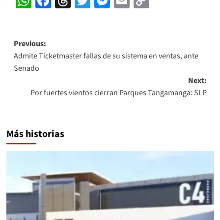
WhatsApp
Facebook
Threads
Twitter
Messenger
Email
Copy
Link
Post
Previous:
Admite Ticketmaster fallas de su sistema en ventas, ante
navigation
Senado
Next:
Por fuertes vientos cierran Parques Tangamanga: SLP
Más historias