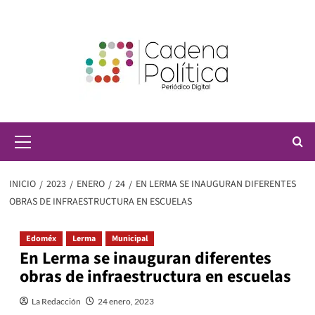
Saltar
al
contenido
Menú
principal
INICIO
2023
ENERO
24
EN LERMA SE INAUGURAN DIFERENTES
OBRAS DE INFRAESTRUCTURA EN ESCUELAS
Edoméx
Lerma
Municipal
En Lerma se inauguran diferentes
obras de infraestructura en escuelas
La Redacción
24 enero, 2023