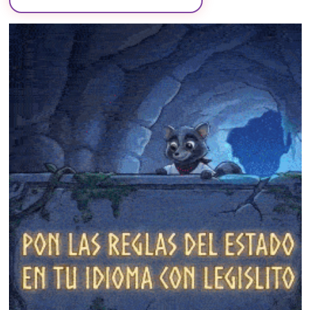
❄
❄
❄
❄
❄
❄
❄
❄
❄