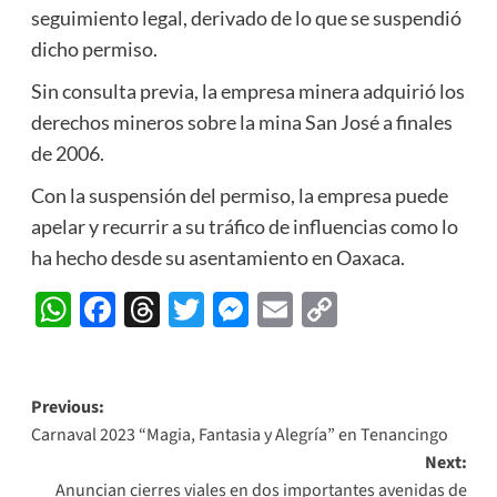
seguimiento legal, derivado de lo que se suspendió
dicho permiso.
Sin consulta previa, la empresa minera adquirió los
derechos mineros sobre la mina San José a finales
de 2006.
Con la suspensión del permiso, la empresa puede
apelar y recurrir a su tráfico de influencias como lo
ha hecho desde su asentamiento en Oaxaca.
WhatsApp
Facebook
Threads
Twitter
Messenger
Email
Copy
Link
Post
Previous:
Carnaval 2023 “Magia, Fantasia y Alegría” en Tenancingo
navigation
Next:
Anuncian cierres viales en dos importantes avenidas de