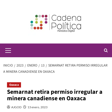
Saltar
al
contenido
Menú
principal
INICIO
2023
ENERO
13
SEMARNAT RETIRA PERMISO IRREGULAR
A MINERA CANADIENSE EN OAXACA
Oaxaca
Semarnat retira permiso irregular a
minera canadiense en Oaxaca
AJGOD
13 enero, 2023