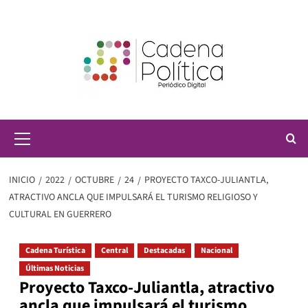
Saltar
al
contenido
Menú
principal
INICIO
2022
OCTUBRE
24
PROYECTO TAXCO-JULIANTLA,
ATRACTIVO ANCLA QUE IMPULSARÁ EL TURISMO RELIGIOSO Y
CULTURAL EN GUERRERO
Cadena Turística
Central
Destacadas
Nacional
Últimas Noticias
Proyecto Taxco-Juliantla, atractivo
ancla que impulsará el turismo