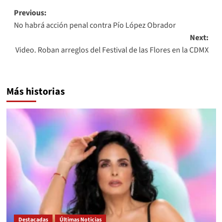
Post
Previous:
No habrá acción penal contra Pío López Obrador
navigation
Next:
Video. Roban arreglos del Festival de las Flores en la CDMX
Más historias
Destacadas
Últimas Noticias