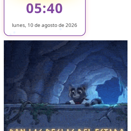
05:40
lunes, 10 de agosto de 2026
❄
❄
❄
❄
❄
❄
❄
❄
❄
❄