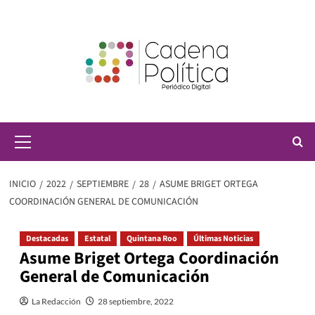
Saltar
al
contenido
Menú
principal
INICIO
2022
SEPTIEMBRE
28
ASUME BRIGET ORTEGA
COORDINACIÓN GENERAL DE COMUNICACIÓN
Destacadas
Estatal
Quintana Roo
Últimas Noticias
Asume Briget Ortega Coordinación
General de Comunicación
La Redacción
28 septiembre, 2022