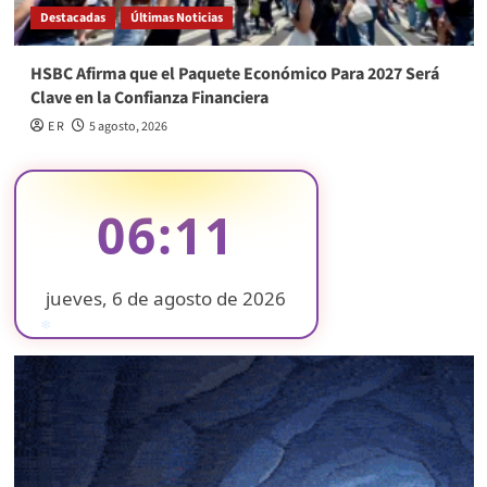
Destacadas
Últimas Noticias
HSBC Afirma que el Paquete Económico Para 2027 Será
Clave en la Confianza Financiera
E R
5 agosto, 2026
06:11
jueves, 6 de agosto de 2026
❄
❄
❄
❄
❄
❄
❄
❄
❄