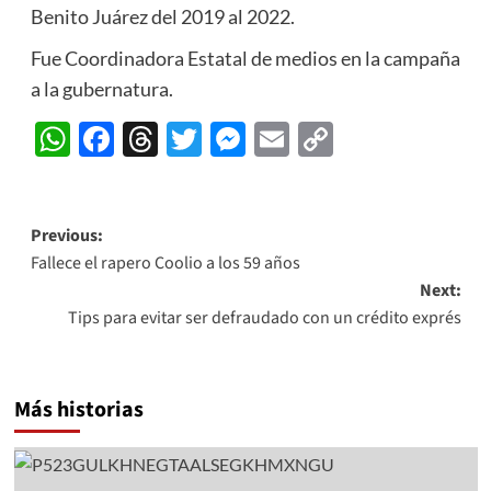
Benito Juárez del 2019 al 2022.
Fue Coordinadora Estatal de medios en la campaña
a la gubernatura.
WhatsApp
Facebook
Threads
Twitter
Messenger
Email
Copy
Link
Post
Previous:
Fallece el rapero Coolio a los 59 años
navigation
Next:
Tips para evitar ser defraudado con un crédito exprés
Más historias