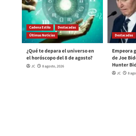
Cadena Estilo
Destacadas
Últimas Noticias
Destacadas
¿Qué te depara el universo en
Empeora g
el horóscopo del 8 de agosto?
de Joe Bid
Hunter Bi
JC
8 agosto, 2026
JC
8 ago