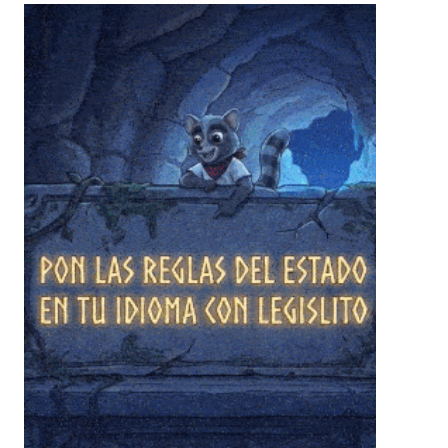
❄
❄
❄
❄
❄
❄
❄
❄