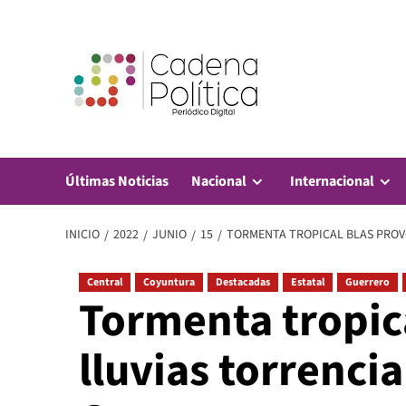
Saltar
al
contenido
Últimas Noticias
Nacional
Internacional
INICIO
2022
JUNIO
15
TORMENTA TROPICAL BLAS PROV
Central
Coyuntura
Destacadas
Estatal
Guerrero
Tormenta tropic
lluvias torrenci