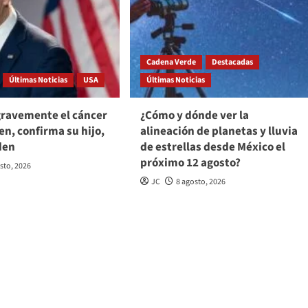
Cadena Verde
Destacadas
Últimas Noticias
USA
Últimas Noticias
ravemente el cáncer
¿Cómo y dónde ver la
en, confirma su hijo,
alineación de planetas y lluvia
den
de estrellas desde México el
próximo 12 agosto?
sto, 2026
JC
8 agosto, 2026