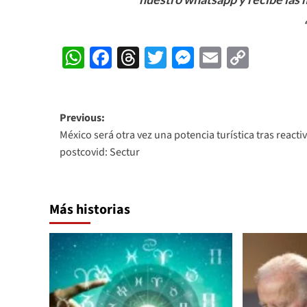
WhatsApp
Facebook
Threads
Twitter
Messenger
Email
Copy
Link
Post
Previous:
México será otra vez una potencia turística tras reacti
navigation
postcovid: Sectur
Más historias