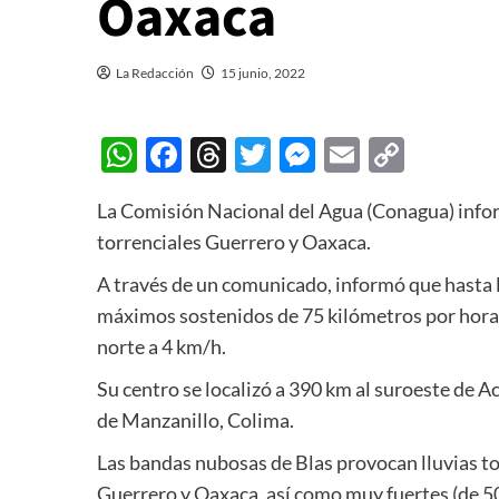
Oaxaca
La Redacción
15 junio, 2022
WhatsApp
Facebook
Threads
Twitter
Messenger
Email
Copy
Link
La Comisión Nacional del Agua (Conagua) infor
torrenciales Guerrero y Oaxaca.
A través de un comunicado, informó que hasta l
máximos sostenidos de 75 kilómetros por hora 
norte a 4 km/h.
Su centro se localizó a 390 km al suroeste de A
de Manzanillo, Colima.
Las bandas nubosas de Blas provocan lluvias to
Guerrero y Oaxaca, así como muy fuertes (de 