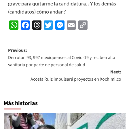
grave para quitarme la candidatura. ¿Y los demás
(candidatos) cómo andan?
WhatsApp
Facebook
Threads
Twitter
Messenger
Email
Copy
Link
Post
Previous:
Derrotan 93, 997 mexiquenses al Covid-19 y reciben alta
navigation
sanitaria por parte de personal de salud
Next:
Acosta Ruiz impulsará proyectos en Xochimilco
Más historias