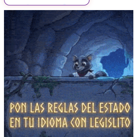
❄
❄
❄
❄
❄
❄
❄
❄