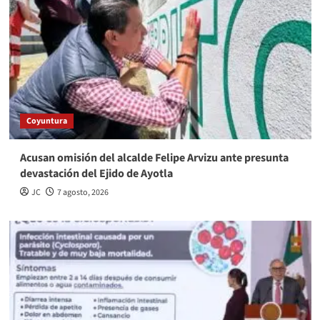
Coyuntura
Acusan omisión del alcalde Felipe Arvizu ante presunta
devastación del Ejido de Ayotla
JC
7 agosto, 2026