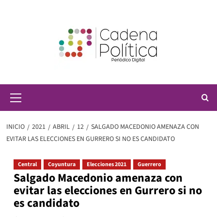
Saltar
al
contenido
Menú
principal
INICIO
2021
ABRIL
12
SALGADO MACEDONIO AMENAZA CON
EVITAR LAS ELECCIONES EN GURRERO SI NO ES CANDIDATO
Central
Coyuntura
Elecciones 2021
Guerrero
Salgado Macedonio amenaza con
evitar las elecciones en Gurrero si no
es candidato