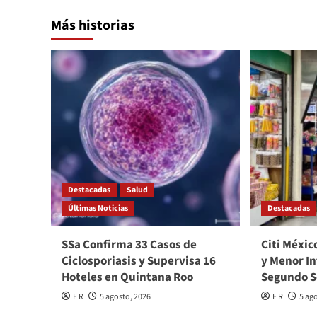
Más historias
Destacadas
Salud
Últimas Noticias
Destacadas
SSa Confirma 33 Casos de
Citi Méxic
Ciclosporiasis y Supervisa 16
y Menor In
Hoteles en Quintana Roo
Segundo 
E R
5 agosto, 2026
E R
5 ag