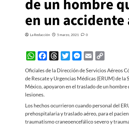
de un hombre qu
en un accidente 
La Redacción
5 marzo, 2021
0
WhatsApp
Facebook
Threads
Twitter
Messenger
Email
Copy
Link
Oficiales de la Dirección de Servicios Aéreos
de Rescate y Urgencias Médicas (ERUM) de la S
México, apoyaron en el traslado de un hombre q
lesiones.
Los hechos ocurrieron cuando personal del ERU
prehospitalaria y traslado aéreo, para el pacie
traumatismo craneoencefálico severo y trauma