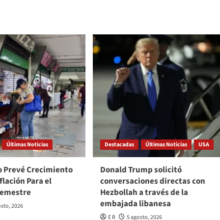
Últimas Noticias
Destacadas
Últimas Noticias
USA
o Prevé Crecimiento
Donald Trump solicitó
flación Para el
conversaciones directas con
Semestre
Hezbollah a través de la
embajada libanesa
osto, 2026
E R
5 agosto, 2026