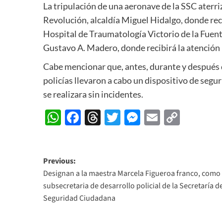
La tripulación de una aeronave de la SSC aterri
Revolución, alcaldía Miguel Hidalgo, donde reci
Hospital de Traumatología Victorio de la Fuente
Gustavo A. Madero, donde recibirá la atención 
Cabe mencionar que, antes, durante y después d
policías llevaron a cabo un dispositivo de segur
se realizara sin incidentes.
WhatsApp
Facebook
Threads
Twitter
Messenger
Email
Copy
Link
Post
Previous:
Designan a la maestra Marcela Figueroa franco, como
navigation
subsecretaria de desarrollo policial de la Secretaría d
Seguridad Ciudadana