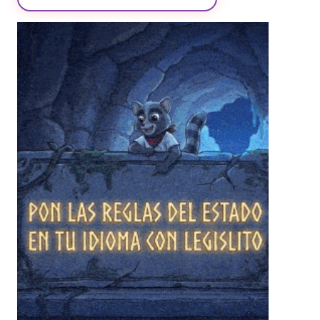
❄
❄
❄
❄
❄
❄
❄
❄
❄
❄