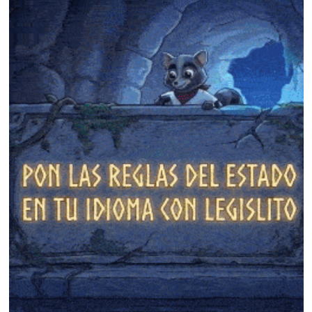
❄
❄
❄
❄
❄