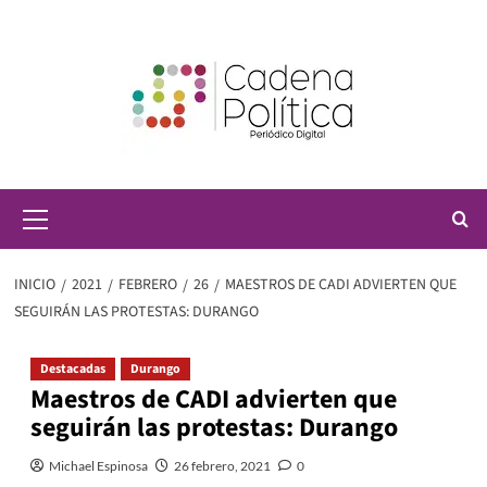
Saltar
al
contenido
Menú
principal
INICIO
2021
FEBRERO
26
MAESTROS DE CADI ADVIERTEN QUE
SEGUIRÁN LAS PROTESTAS: DURANGO
Destacadas
Durango
Maestros de CADI advierten que
seguirán las protestas: Durango
Michael Espinosa
26 febrero, 2021
0