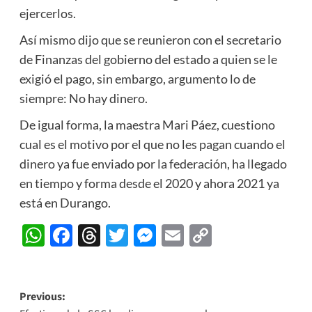
ejercerlos.
Así mismo dijo que se reunieron con el secretario
de Finanzas del gobierno del estado a quien se le
exigió el pago, sin embargo, argumento lo de
siempre: No hay dinero.
De igual forma, la maestra Mari Páez, cuestiono
cual es el motivo por el que no les pagan cuando el
dinero ya fue enviado por la federación, ha llegado
en tiempo y forma desde el 2020 y ahora 2021 ya
está en Durango.
WhatsApp
Facebook
Threads
Twitter
Messenger
Email
Copy
Link
Post
Previous: