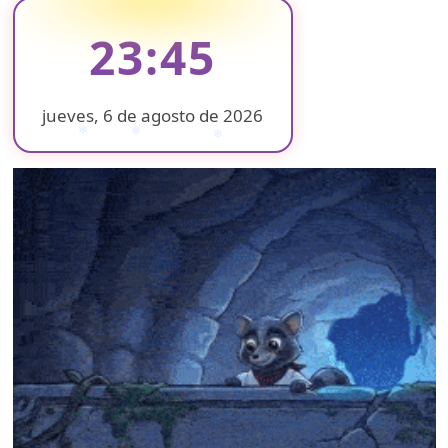
23:45
jueves, 6 de agosto de 2026
❄
❄
❄
❄
❄
❄
❄
❄
❄
❄