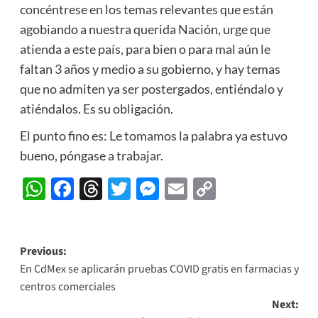
concéntrese en los temas relevantes que están
agobiando a nuestra querida Nación, urge que
atienda a este país, para bien o para mal aún le
faltan 3 años y medio a su gobierno, y hay temas
que no admiten ya ser postergados, entiéndalo y
atiéndalos. Es su obligación.
El punto fino es: Le tomamos la palabra ya estuvo
bueno, póngase a trabajar.
WhatsApp
Facebook
Threads
Twitter
Messenger
Email
Copy
Link
Post
Previous:
En CdMex se aplicarán pruebas COVID gratis en farmacias y
navigation
centros comerciales
Next: