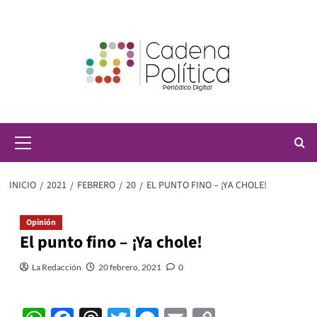
Saltar
al
contenido
Menú
principal
INICIO
2021
FEBRERO
20
EL PUNTO FINO – ¡YA CHOLE!
Opinión
El punto fino – ¡Ya chole!
La Redacción
20 febrero, 2021
0