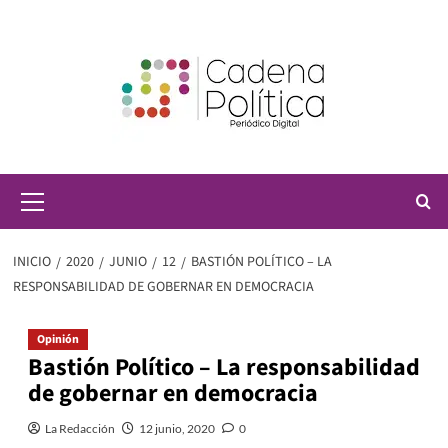
Saltar
al
contenido
Menú
principal
INICIO
2020
JUNIO
12
BASTIÓN POLÍTICO – LA
RESPONSABILIDAD DE GOBERNAR EN DEMOCRACIA
Opinión
Bastión Político – La responsabilidad
de gobernar en democracia
La Redacción
12 junio, 2020
0