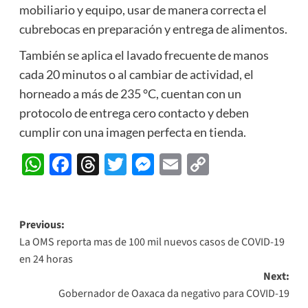
mobiliario y equipo, usar de manera correcta el
cubrebocas en preparación y entrega de alimentos.
También se aplica el lavado frecuente de manos
cada 20 minutos o al cambiar de actividad, el
horneado a más de 235 °C, cuentan con un
protocolo de entrega cero contacto y deben
cumplir con una imagen perfecta en tienda.
WhatsApp
Facebook
Threads
Twitter
Messenger
Email
Copy
Link
Post
Previous:
La OMS reporta mas de 100 mil nuevos casos de COVID-19
navigation
en 24 horas
Next:
Gobernador de Oaxaca da negativo para COVID-19