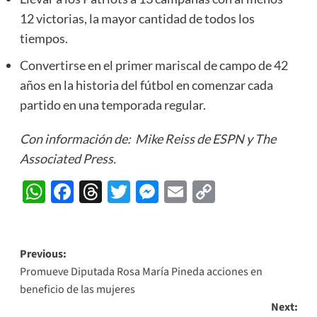
12 victorias, la mayor cantidad de todos los
tiempos.
Convertirse en el primer mariscal de campo de 42
años en la historia del fútbol en comenzar cada
partido en una temporada regular.
Con información de: Mike Reiss de ESPN y The
Associated Press.
WhatsApp
Facebook
Threads
Twitter
Messenger
Email
Copy
Link
Post
Previous:
Promueve Diputada Rosa María Pineda acciones en
navigation
beneficio de las mujeres
Next: