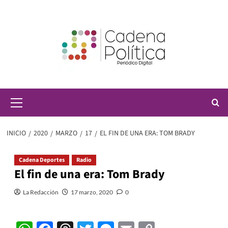
Saltar
al
contenido
Menú
principal
INICIO
2020
MARZO
17
EL FIN DE UNA ERA: TOM BRADY
Cadena Deportes
Radio
El fin de una era: Tom Brady
La Redacción
17 marzo, 2020
0