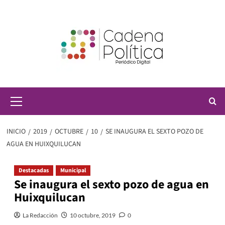
Saltar
al
contenido
Menú
principal
INICIO
2019
OCTUBRE
10
SE INAUGURA EL SEXTO POZO DE
AGUA EN HUIXQUILUCAN
Destacadas
Municipal
Se inaugura el sexto pozo de agua en
Huixquilucan
La Redacción
10 octubre, 2019
0