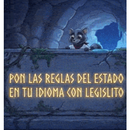
❄
❄
❄
❄
❄