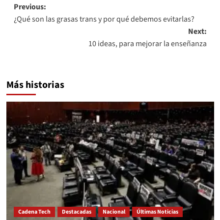
Post
Previous:
¿Qué son las grasas trans y por qué debemos evitarlas?
navigation
Next:
10 ideas, para mejorar la enseñanza
Más historias
Cadena Tech
Destacadas
Nacional
Últimas Noticias